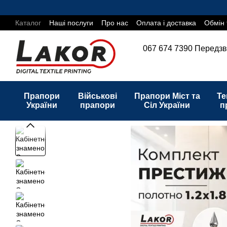
Перейти до основного контенту
Каталог
Наші послуги
Про нас
Оплата і доставка
Обмін 
067 674 7390
Передзв
Прапори
Військові
Прапори Міст та
Те
України
прапори
Сіл України
п