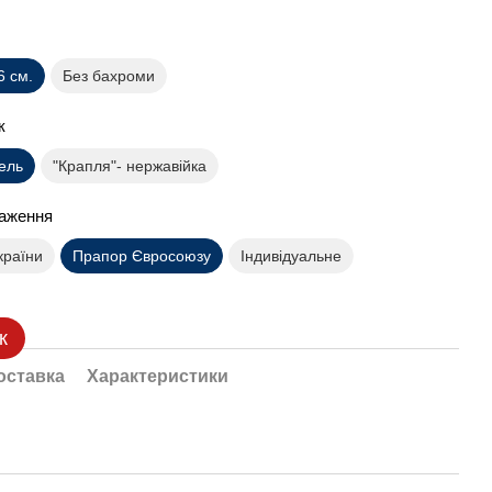
6 см.
Без бахроми
ик
кель
"Крапля"- нержавійка
раження
країни
Прапор Євросоюзу
Індивідуальне
к
оставка
Характеристики