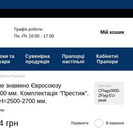
Графік роботи:
Мій кошик
Пн.-Пт. 10:00 - 17:00
оки та
Сувенірна
Прапорці
Кабінетні
уари
продукція
настільні
Прапори
абінетні Прапори
не знамено Євросоюзу
Артикул
CFlags0005-
00 мм. Комплектація "Престиж".
2Flag-EU-
H=2500-2700 мм.
peak
гук
4 грн
Порівняти
В бажання