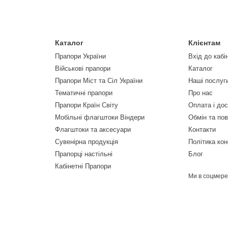
Каталог
Клієнтам
Прапори України
Вхід до кабі
Військові прапори
Каталог
Прапори Міст та Сіл України
Наші послуг
Тематичні прапори
Про нас
Прапори Країн Світу
Оплата і до
Мобільні флагштоки Віндери
Обмін та по
Флагштоки та аксесуари
Контакти
Сувенірна продукція
Політика кон
Прапорці настільні
Блог
Кабінетні Прапори
Ми в соцмер