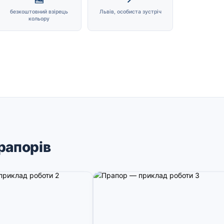
безкоштовний взірець
Львів, особиста зустріч
кольору
рапорів