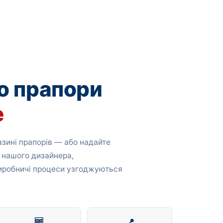
о прапори
е
зині прапорів — або надайте
 нашого дизайнера,
виробничі процеси узгоджуються
🆓
📍