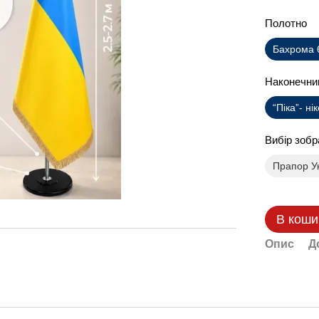
Полотно
Бахрома 
Наконечн
“Піка”- ні
Вибір зоб
Прапор У
В коши
Опис
Д