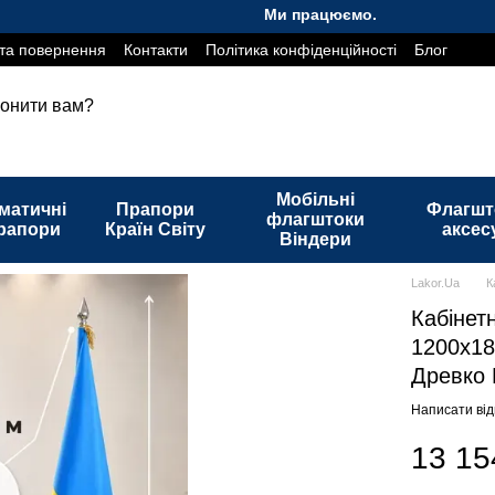
Ми працюємо. Все буде Україна!
та повернення
Контакти
Політика конфіденційності
Блог
онити вам?
Мобільні
матичні
Прапори
Флагшт
флагштоки
рапори
Країн Світу
аксес
Віндери
Lakor.Ua
К
Кабінет
1200х18
Древко 
Написати від
13 15