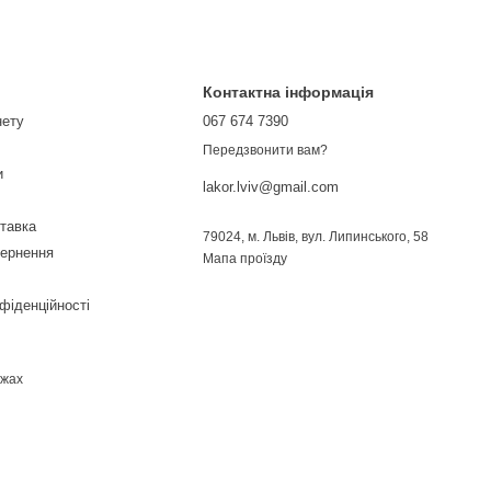
Контактна інформація
нету
067 674 7390
Передзвонити вам?
и
lakor.lviv@gmail.com
ставка
79024, м. Львів, вул. Липинського, 58
вернення
Мапа проїзду
фіденційності
ежах