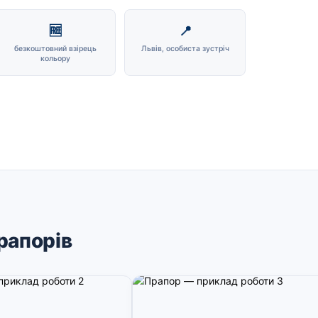
🆓
📍
безкоштовний взірець
Львів, особиста зустріч
кольору
рапорів