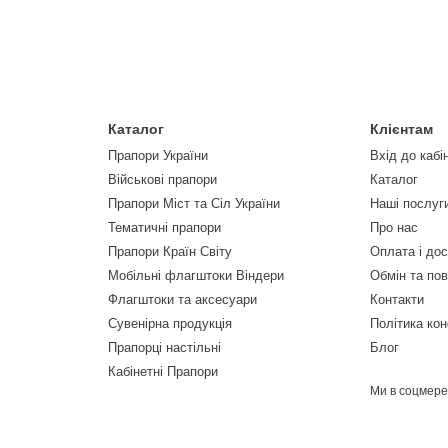
Каталог
Клієнтам
Прапори України
Вхід до кабі
Військові прапори
Каталог
Прапори Міст та Сіл України
Наші послуг
Тематичні прапори
Про нас
Прапори Країн Світу
Оплата і до
Мобільні флагштоки Віндери
Обмін та по
Флагштоки та аксесуари
Контакти
Сувенірна продукція
Політика кон
Прапорці настільні
Блог
Кабінетні Прапори
Ми в соцмер