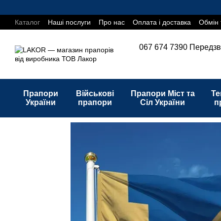
Перейти до основного контенту
Каталог
Наші послуги
Про нас
Оплата і доставка
Обмін 
067 674 7390
Передзв
Прапори
Військові
Прапори Міст та
Те
України
прапори
Сіл України
п