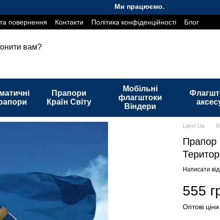
Ми працюємо. Все буде Україна!
та повернення
Контакти
Політика конфіденційності
Блог
онити вам?
Мобільні
матичні
Прапори
Флагшт
флагштоки
рапори
Країн Світу
аксес
Віндери
Lakor.Ua
В
Прапор 
Територ
Написати від
555 г
Оптові ціни