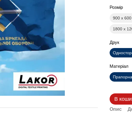
Розмір
900 х 60
1800 х 1
Друк
Одностор
Матеріал
Прапорна 
В коши
Опис
Д