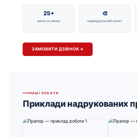
25+
🎨
років на ринку
індивідуальний макет
ЗАМОВИТИ ДЗВІНОК
→
НАШІ РОБОТИ
Приклади надрукованих п