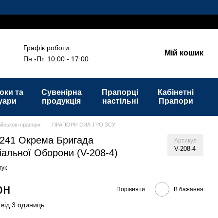
Графік роботи:
Мій кошик
Пн.-Пт. 10:00 - 17:00
оки та
Сувенірна
Прапорці
Кабінетні
уари
продукція
настільні
Прапори
ійськові прапори
ПРАПОРИ СИЛ ТРО ЗСУ
241 Окрема Бригада
Артикул
V-208-4
іальної Оборони (V-208-4)
гук
рн
Порівняти
В бажання
 від 3 одиниць