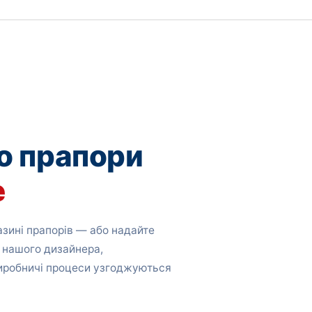
о прапори
е
зині прапорів — або надайте
 нашого дизайнера,
виробничі процеси узгоджуються