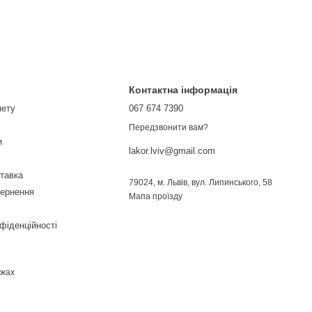
Контактна інформація
нету
067 674 7390
Передзвонити вам?
и
lakor.lviv@gmail.com
ставка
79024, м. Львів, вул. Липинського, 58
вернення
Мапа проїзду
фіденційності
ежах