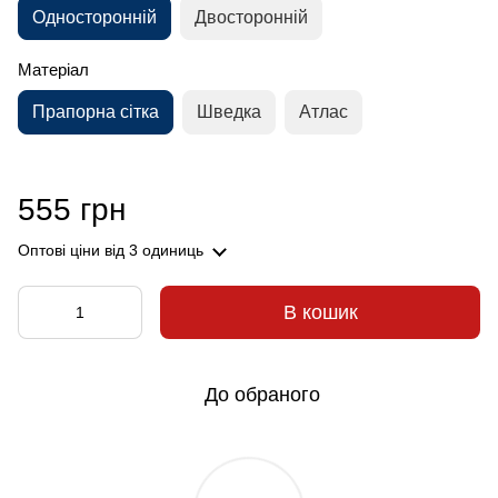
Односторонній
Двосторонній
Матеріал
Прапорна сітка
Шведка
Атлас
555 грн
Оптові ціни
від 3 одиниць
В кошик
До обраного