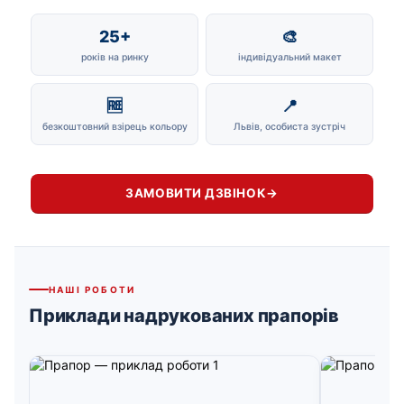
25+
🎨
років на ринку
індивідуальний макет
🆓
📍
безкоштовний взірець кольору
Львів, особиста зустріч
ЗАМОВИТИ ДЗВІНОК
→
НАШІ РОБОТИ
Приклади надрукованих прапорів