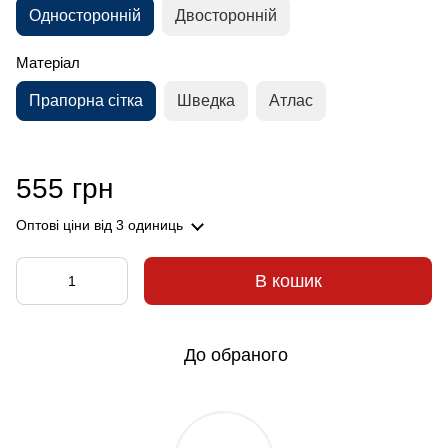
Односторонній
Двосторонній
Матеріал
Прапорна сітка
Шведка
Атлас
555 грн
Оптові ціни
від 3 одиниць
В кошик
До обраного