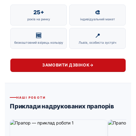
25+
🎨
років на ринку
індивідуальний макет
🆓
📍
безкоштовний взірець кольору
Львів, особиста зустріч
ЗАМОВИТИ ДЗВІНОК
→
НАШІ РОБОТИ
Приклади надрукованих прапорів