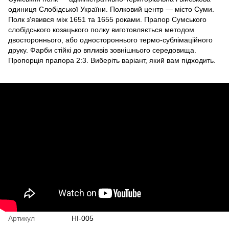
одиниця Слобідської України. Полковий центр — місто Суми.
Полк з'явився між 1651 та 1655 роками. Прапор Сумського
слобідського козацького полку виготовляється методом
двостороннього, або одностороннього термо-сублімаційного
друку. Фарби стійкі до впливів зовнішнього середовища.
Пропорція прапора 2:3. Виберіть варіант, який вам підходить.
Артикул
HI-005