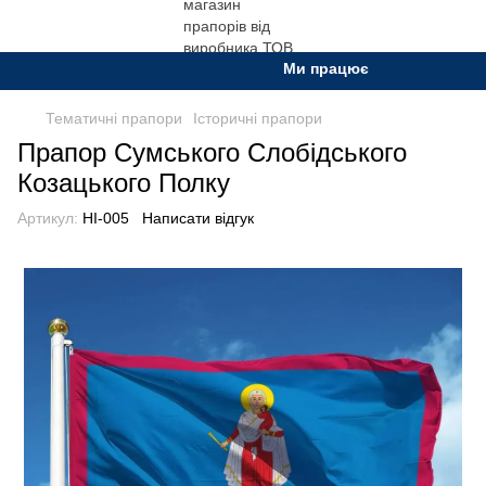
Ми працюємо. Все буде Украї
Тематичні прапори
Історичні прапори
Прапор Сумського Слобідського
Козацького Полку
Артикул:
HI-005
Написати відгук