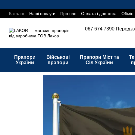
Перейти до основного контенту
Каталог
Наші послуги
Про нас
Оплата і доставка
Обмін 
067 674 7390
Передзв
Прапори
Військові
Прапори Міст та
Те
України
прапори
Сіл України
п