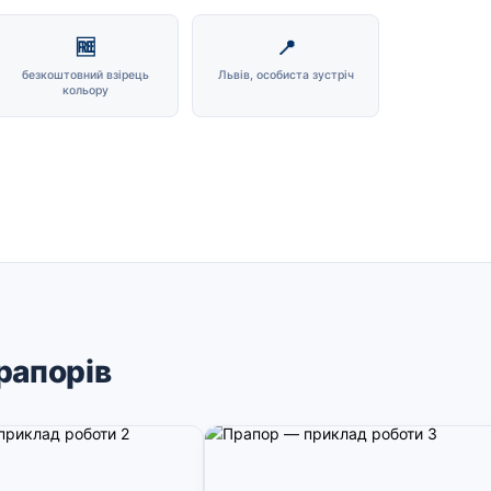
🆓
📍
безкоштовний взірець
Львів, особиста зустріч
кольору
рапорів