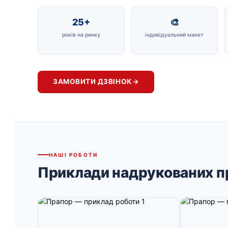
25+
🎨
років на ринку
індивідуальний макет
ЗАМОВИТИ ДЗВІНОК
→
НАШІ РОБОТИ
Приклади надрукованих п