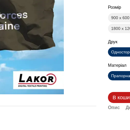
Розмір
900 х 60
1800 х 1
Друк
Одностор
Матеріал
Прапорна 
В коши
Опис
Д