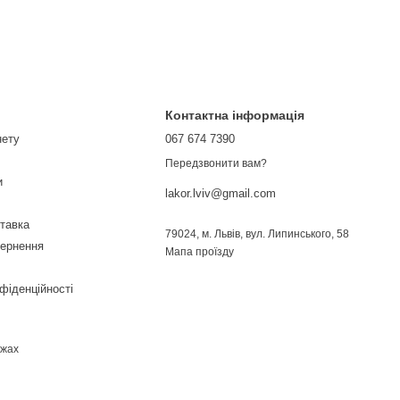
Контактна інформація
нету
067 674 7390
Передзвонити вам?
и
lakor.lviv@gmail.com
ставка
79024, м. Львів, вул. Липинського, 58
вернення
Мапа проїзду
фіденційності
ежах