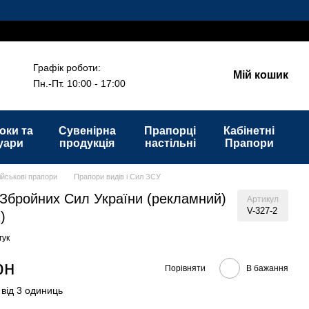
Графік роботи:
Мій кошик
Пн.-Пт. 10:00 - 17:00
оки та
Сувенірна
Прапорці
Кабінетні
уари
продукція
настільні
Прапори
ійськові прапори
Прапори видів і Сил ЗСУ
Збройних Сил України (рекламний)
Артикул
V-327-2
)
гук
рн
Порівняти
В бажання
 від 3 одиниць