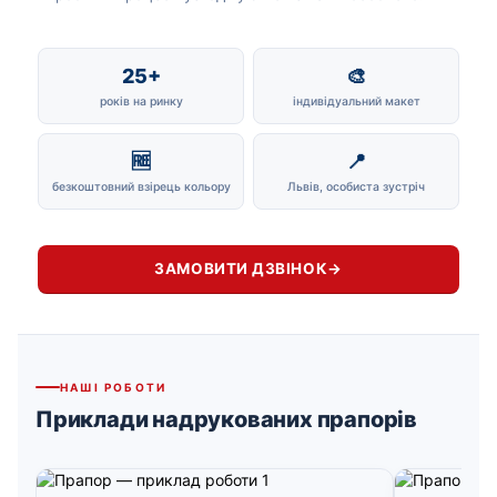
25+
🎨
років на ринку
індивідуальний макет
🆓
📍
безкоштовний взірець кольору
Львів, особиста зустріч
ЗАМОВИТИ ДЗВІНОК
→
НАШІ РОБОТИ
Приклади надрукованих прапорів