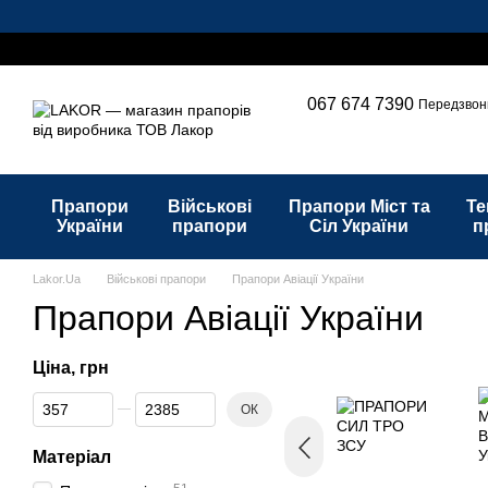
Перейти до основного контенту
Каталог
Наші послуги
Про нас
Оплата і доставка
Обмін 
067 674 7390
Передзвон
Прапори
Військові
Прапори Міст та
Те
України
прапори
Сіл України
п
Lakor.Ua
Військові прапори
Прапори Авіації України
Прапори Авіації України
Ціна, грн
Від Ціна, грн
До Ціна, грн
ОК
Матеріал