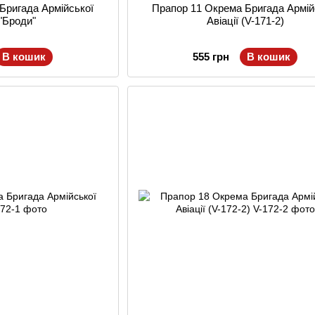
Бригада Армійської
Прапор 11 Окрема Бригада Армій
 "Броди"
Авіації (V-171-2)
В кошик
555 грн
В кошик