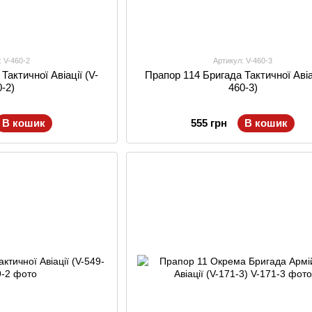
: V-460-2
Артикул: V-460-3
Тактичної Авіації (V-
Прапор 114 Бригада Тактичної Авіац
0-2)
460-3)
В кошик
555 грн
В кошик