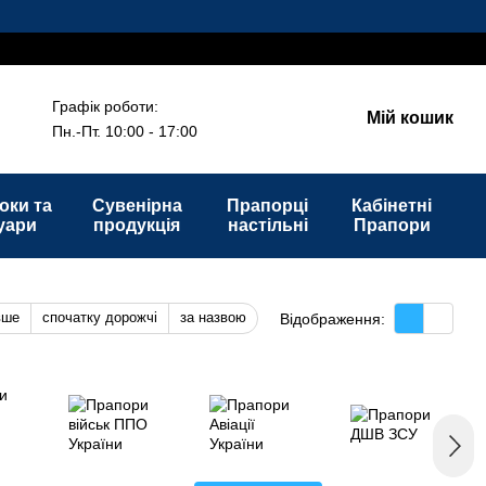
Графік роботи:
Мій кошик
Пн.-Пт. 10:00 - 17:00
оки та
Сувенірна
Прапорці
Кабінетні
уари
продукція
настільні
Прапори
вше
спочатку дорожчі
за назвою
Відображення: