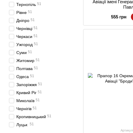
Авіації імені Генер
51
Тернопіль
Пав
51
Рівне
555 грн
51
Дніпро
51
Чернівці
51
Черкаси
51
Ужгород
51
Суми
51
Житомир
51
Полтава
51
Одеса
51
Запоріжжя
51
Кривий Ріг
51
Миколаїв
51
Чернігів
51
Кропивницький
51
Луцьк
Артикул