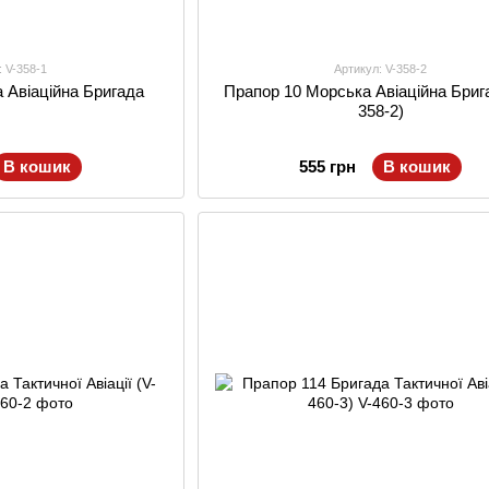
: V-358-1
Артикул: V-358-2
 Авіаційна Бригада
Прапор 10 Морська Авіаційна Бриг
358-2)
В кошик
555 грн
В кошик