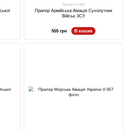
Артикул: V-204
ської
Прапор Армійська Авіація Сухопутних
Військ ЗСУ
555 грн
В кошик