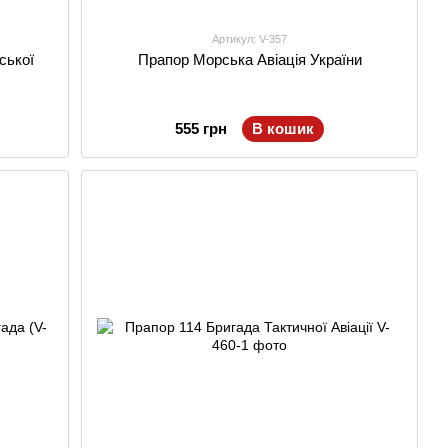
Артикул: V-357
ської
Прапор Морська Авіація України
555 грн
В кошик