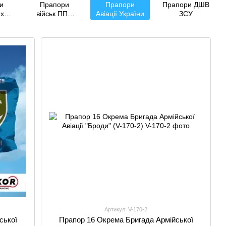
и
Прапори
Прапори
Прапори ДШВ
их
військ ППО
Авіації України
ЗСУ
і
України
ії
Артикул: V-170-2
ської
Прапор 16 Окрема Бригада Армійської