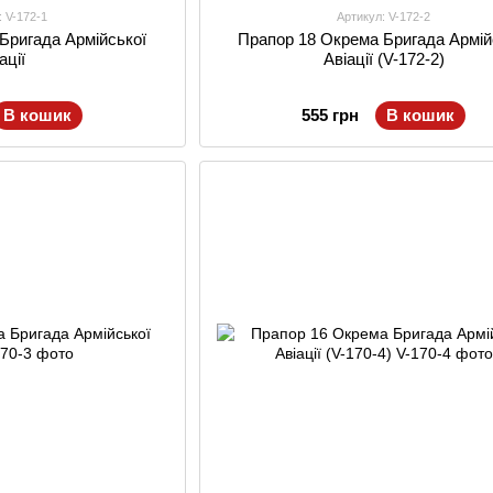
: V-172-1
Артикул: V-172-2
Бригада Армійської
Прапор 18 Окрема Бригада Армій
ації
Авіації (V-172-2)
В кошик
555 грн
В кошик