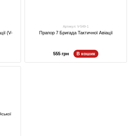
Артикул: V-549-1
ії (V-
Прапор 7 Бригада Тактичної Авіації
555 грн
В кошик