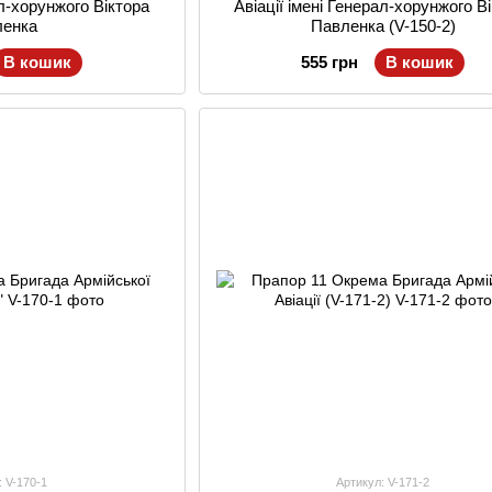
ал-хорунжого Віктора
Авіації імені Генерал-хорунжого В
ленка
Павленка (V-150-2)
В кошик
555 грн
В кошик
: V-170-1
Артикул: V-171-2