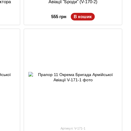
іктора
Авіації "Броди" (V-170-2)
555 грн
В кошик
Артикул: V-171-1