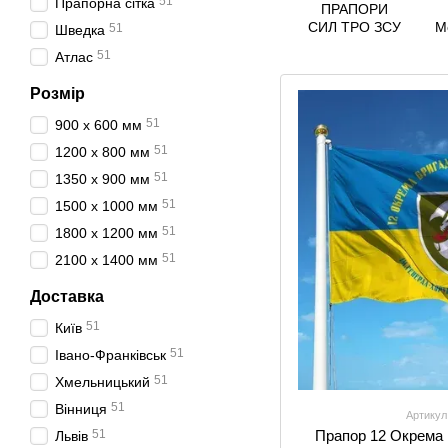
51
Прапорна сітка
ПРАПОРИ
СИЛ ТРО ЗСУ
М
51
Шведка
В
51
Атлас
Розмір
51
900 х 600 мм
51
1200 х 800 мм
51
1350 х 900 мм
51
1500 х 1000 мм
51
1800 х 1200 мм
51
2100 х 1400 мм
Доставка
51
Київ
51
Івано-Франківськ
51
Хмельницький
51
Вінниця
Артикул
51
Прапор 12 Окрема 
Львів