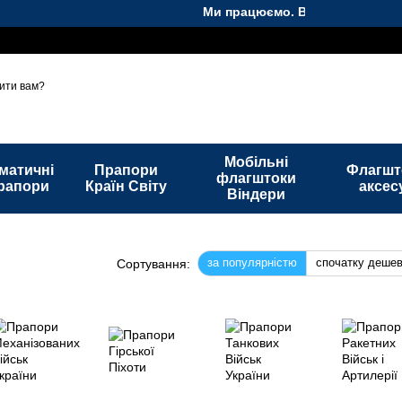
Ми працюємо. Все буде Україна!
та повернення
Контакти
Політика конфіденційності
Блог
ити вам?
Мобільні
матичні
Прапори
Флагшт
флагштоки
рапори
Країн Світу
аксес
Віндери
за популярністю
спочатку деше
Сортування: