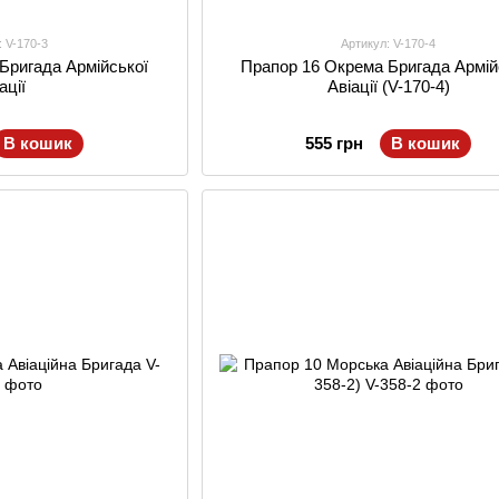
: V-170-3
Артикул: V-170-4
Бригада Армійської
Прапор 16 Окрема Бригада Армій
ації
Авіації (V-170-4)
В кошик
555 грн
В кошик