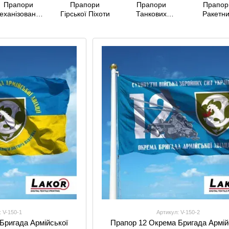
Прапори
Прапори
Прапори
Прапор
еханізованих
Гірської Піхоти
Танкових
Ракетн
ійськ України
Військ України
Військ 
Артилер
: V-150-1
Артикул: V-150-2
Бригада Армійської
Прапор 12 Окрема Бригада Армій