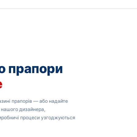
о прапори
е
зині прапорів — або надайте
 нашого дизайнера,
виробничі процеси узгоджуються