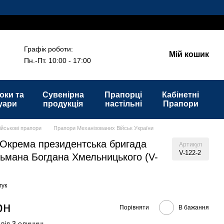
а!
Графік роботи:
Мій кошик
Пн.-Пт. 10:00 - 17:00
оки та
Сувенірна
Прапорці
Кабінетні
уари
продукція
настільні
Прапори
ійськові прапори
Прапори Механізованих Військ України
Окрема президентська бригада
Артикул
V-122-2
етьмана Богдана Хмельницького (V-
гук
рн
Порівняти
В бажання
 від 3 одиниць