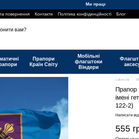
Ми працюємо. Все буде Україн
та повернення
Контакти
Політика конфіденційності
Блог
онити вам?
Мобільні
матичні
Прапори
Флагшт
флагштоки
рапори
Країн Світу
аксес
Віндери
Lakor.Ua
В
Прапор 
імені г
122-2)
Написати від
555 г
Оптові ціни