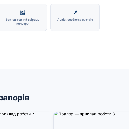
🆓
📍
безкоштовний взірець
Львів, особиста зустріч
кольору
рапорів