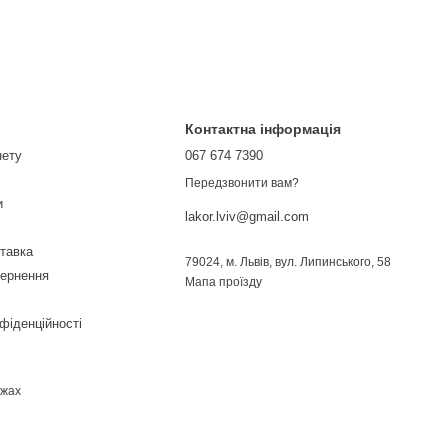
Контактна інформація
нету
067 674 7390
Передзвонити вам?
и
lakor.lviv@gmail.com
ставка
79024, м. Львів, вул. Липинського, 58
вернення
Мапа проїзду
фіденційності
ежах