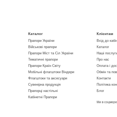
Каталог
Клієнтам
Прапори України
Вхід до кабі
Військові прапори
Каталог
Прапори Міст та Сіл України
Наші послуг
Тематичні прапори
Про нас
Прапори Країн Світу
Оплата і до
Мобільні флагштоки Віндери
Обмін та по
Флагштоки та аксесуари
Контакти
Сувенірна продукція
Політика кон
Прапорці настільні
Блог
Кабінетні Прапори
Ми в соцмер