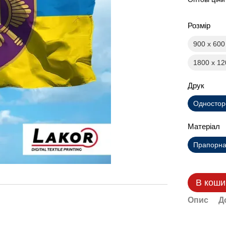
Розмір
900 х 60
1800 х 1
Друк
Одностор
Матеріал
Прапорна 
В коши
Опис
Д