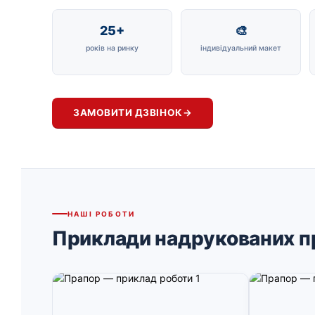
25+
🎨
років на ринку
індивідуальний макет
ЗАМОВИТИ ДЗВІНОК
→
НАШІ РОБОТИ
Приклади надрукованих п