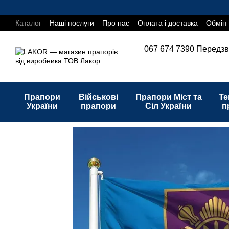
Перейти до основного контенту
Каталог
Наші послуги
Про нас
Оплата і доставка
Обмін 
067 674 7390
Передзв
Прапори
Військові
Прапори Міст та
Те
України
прапори
Сіл України
п