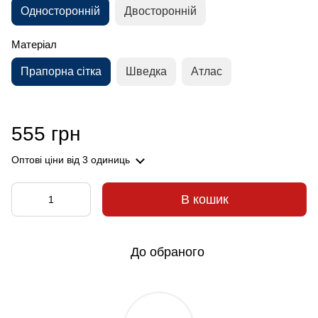
Односторонній
Двосторонній
Матеріал
Прапорна сітка
Шведка
Атлас
555 грн
Оптові ціни
від 3 одиниць
В кошик
До обраного