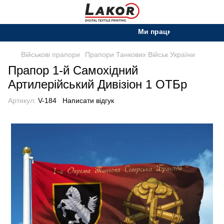
Ми працюємо. Все буде Укр
Військові прапори
Прапори Танкових Військ України
Прапор 1-й Самохідний
Артилерійський Дивізіон 1 ОТБр
Артикул:
V-184
Написати відгук