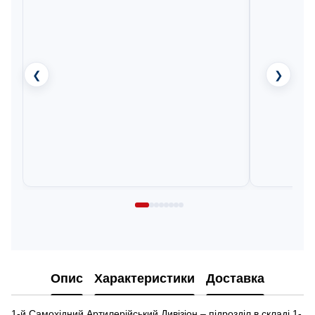
❮
❯
Опис
Характеристики
Доставка
1-й Самохідний Артилерійський Дивізіон – підрозділ в складі 1-