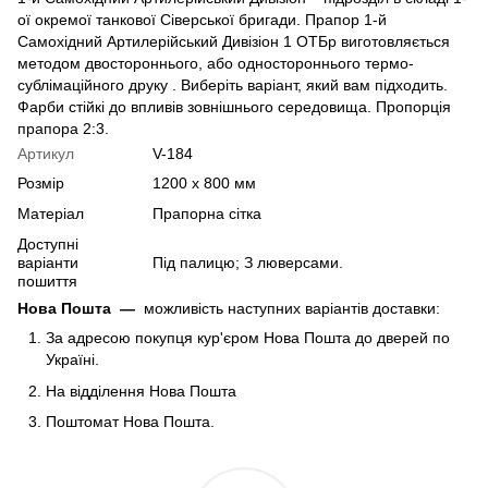
ої окремої танкової Сіверської бригади. Прапор 1-й
Самохідний Артилерійський Дивізіон 1 ОТБр виготовляється
методом двостороннього, або одностороннього термо-
сублімаційного друку . Виберіть варіант, який вам підходить.
Фарби стійкі до впливів зовнішнього середовища. Пропорція
прапора 2:3.
Артикул
V-184
Розмір
1200 х 800 мм
Матеріал
Прапорна сітка
Доступні
варіанти
Під палицю; З люверсами.
пошиття
Нова Пошта
—
можливість наступних варіантів доставки:
За адресою покупця кур'єром Нова Пошта до дверей по
Україні.
На відділення Нова Пошта
Поштомат Нова Пошта.