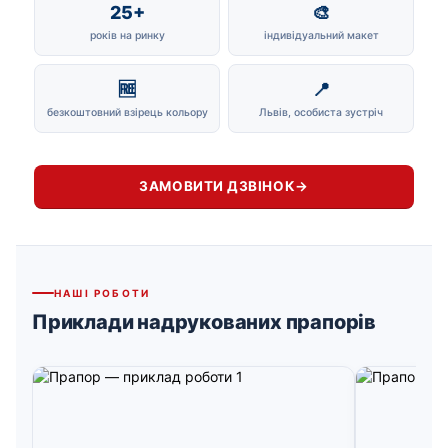
25+
🎨
років на ринку
індивідуальний макет
🆓
📍
безкоштовний взірець кольору
Львів, особиста зустріч
ЗАМОВИТИ ДЗВІНОК
→
НАШІ РОБОТИ
Приклади надрукованих прапорів