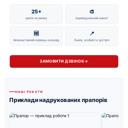
25+
🎨
років на ринку
індивідуальний макет
🆓
📍
безкоштовний взірець кольору
Львів, особиста зустріч
ЗАМОВИТИ ДЗВІНОК
→
НАШІ РОБОТИ
Приклади надрукованих прапорів