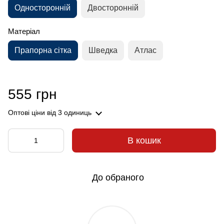
Односторонній
Двосторонній
Матеріал
Прапорна сітка
Шведка
Атлас
555 грн
Оптові ціни
від 3 одиниць
В кошик
До обраного