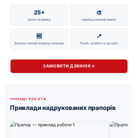
25+
🎨
років на ринку
індивідуальний макет
🆓
📍
безкоштовний взірець кольору
Львів, особиста зустріч
ЗАМОВИТИ ДЗВІНОК
→
НАШІ РОБОТИ
Приклади надрукованих прапорів