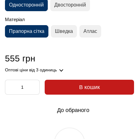
Односторонній
Двосторонній
Матеріал
Прапорна сітка
Шведка
Атлас
555 грн
Оптові ціни
від 3 одиниць
В кошик
До обраного