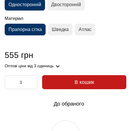
Односторонній
Двосторонній
Матеріал
Прапорна сітка
Шведка
Атлас
555 грн
Оптові ціни
від 3 одиниць
В кошик
До обраного