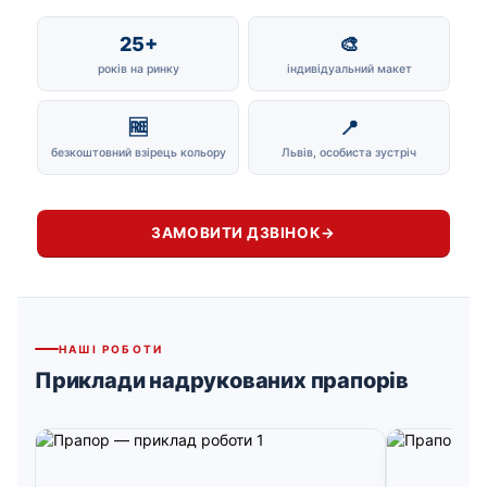
25+
🎨
років на ринку
індивідуальний макет
🆓
📍
безкоштовний взірець кольору
Львів, особиста зустріч
ЗАМОВИТИ ДЗВІНОК
→
НАШІ РОБОТИ
Приклади надрукованих прапорів