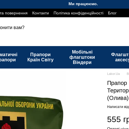
Ми працюємо. Все буде Україна!
та повернення
Контакти
Політика конфіденційності
Блог
онити вам?
Мобільні
матичні
Прапори
Флагшт
флагштоки
рапори
Країн Світу
аксес
Віндери
Lakor.Ua
В
Прапор 
Територ
(Олива)
Написати від
555 г
Оптові ціни