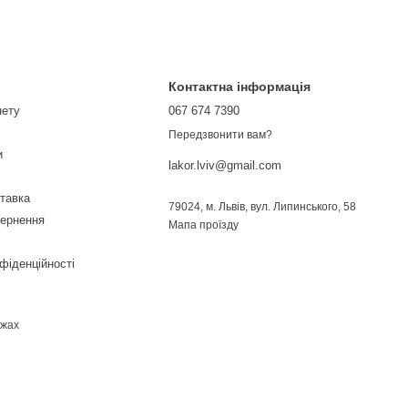
Контактна інформація
нету
067 674 7390
Передзвонити вам?
и
lakor.lviv@gmail.com
ставка
79024, м. Львів, вул. Липинського, 58
вернення
Мапа проїзду
фіденційності
ежах