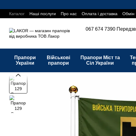
Перейти до основного контенту
Каталог
Наші послуги
Про нас
Оплата і доставка
Обмін 
067 674 7390
Передзв
Прапори
Військові
Прапори Міст та
Те
України
прапори
Сіл України
п