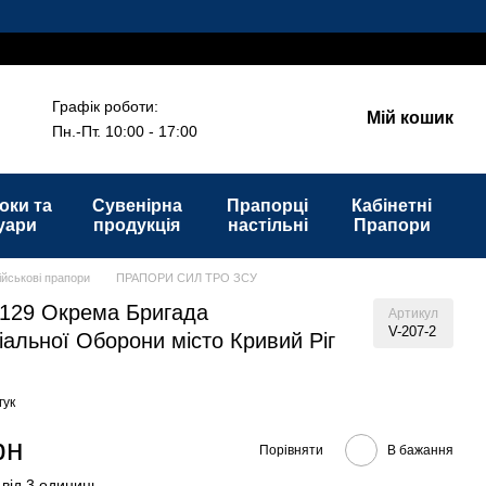
Графік роботи:
Мій кошик
Пн.-Пт. 10:00 - 17:00
оки та
Сувенірна
Прапорці
Кабінетні
уари
продукція
настільні
Прапори
ійськові прапори
ПРАПОРИ СИЛ ТРО ЗСУ
129 Окрема Бригада
Артикул
V-207-2
іальної Оборони місто Кривий Ріг
гук
рн
Порівняти
В бажання
 від 3 одиниць