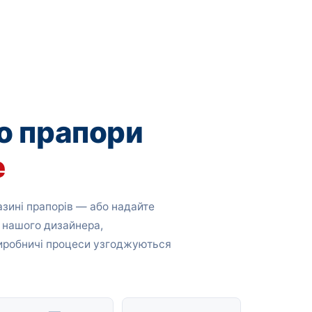
о прапори
е
зині прапорів — або надайте
 нашого дизайнера,
виробничі процеси узгоджуються