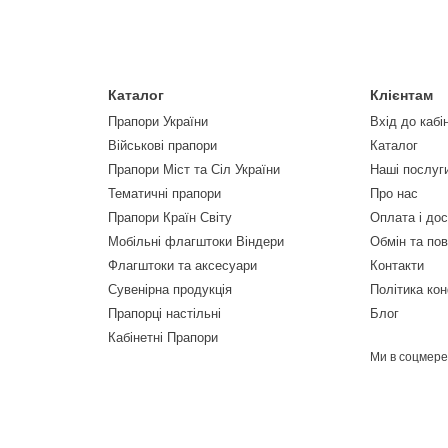
Каталог
Клієнтам
Прапори України
Вхід до кабі
Військові прапори
Каталог
Прапори Міст та Сіл України
Наші послуг
Тематичні прапори
Про нас
Прапори Країн Світу
Оплата і до
Мобільні флагштоки Віндери
Обмін та по
Флагштоки та аксесуари
Контакти
Сувенірна продукція
Політика кон
Прапорці настільні
Блог
Кабінетні Прапори
Ми в соцмер