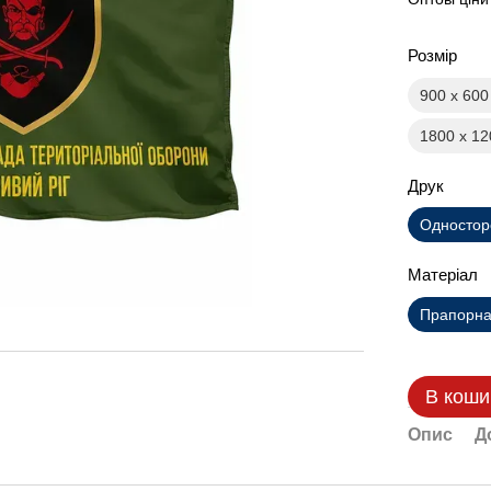
Розмір
900 х 60
1800 х 1
Друк
Одностор
Матеріал
Прапорна 
В коши
Опис
Д