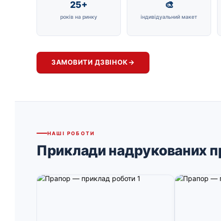
25+
🎨
років на ринку
індивідуальний макет
ЗАМОВИТИ ДЗВІНОК
→
НАШІ РОБОТИ
Приклади надрукованих п