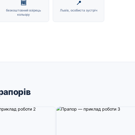
🆓
📍
безкоштовний взірець
Львів, особиста зустріч
кольору
рапорів