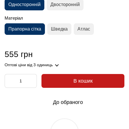
Односторонній
Двосторонній
Матеріал
Прапорна сітка
Шведка
Атлас
555 грн
Оптові ціни
від 3 одиниць
В кошик
До обраного