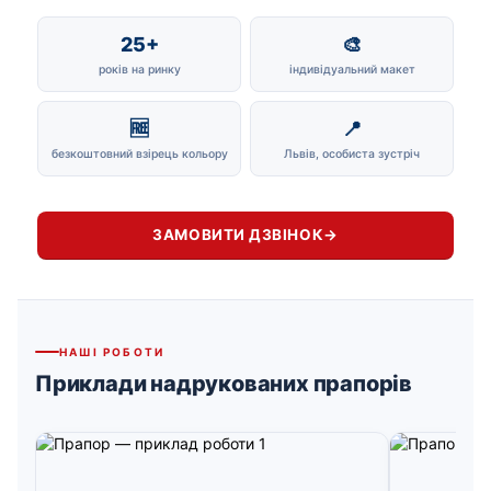
25+
🎨
років на ринку
індивідуальний макет
🆓
📍
безкоштовний взірець кольору
Львів, особиста зустріч
ЗАМОВИТИ ДЗВІНОК
→
НАШІ РОБОТИ
Приклади надрукованих прапорів