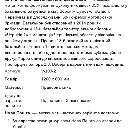
мотопіхотне формування Сухопутних військ ЗСУ чисельністю у
батальйон. Базується в смт. Вороніж Сумської області.
Перебуває в підпорядкуванні 58-ї окремої мотопіхотної
бригади. Батальйон був створений в 2014 році як
добровольчий 13-й батальйон територіальної оборони
«Чернігів-1» з мешканців Чернігівської області у відповідь на
російську агресію. Прапор 13-й окремий мотопіхотний
батальйон «Чернігів-1» виготовляється методом
двостороннього, або одностороннього термо-сублімаційного
друку. Фарби стійкі до впливів зовнішнього середовища.
Пропорція прапора 2:3. Виберіть варіант, який вам підходить.
Артикул
V-100-2
Розмір
1200 х 800 мм
Матеріал
Прапорна сітка
Доступні
варіанти
Під палицю; З люверсами.
пошиття
Нова Пошта
—
можливість наступних варіантів доставки:
За адресою покупця кур'єром Нова Пошта до дверей по
Україні.