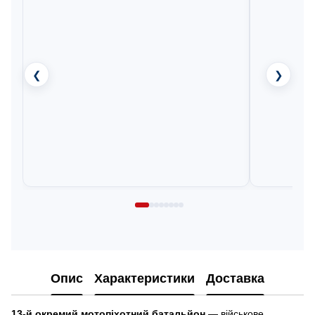
❮
❯
Опис
Характеристики
Доставка
13-й окремий мотопіхотний батальйон
— військове