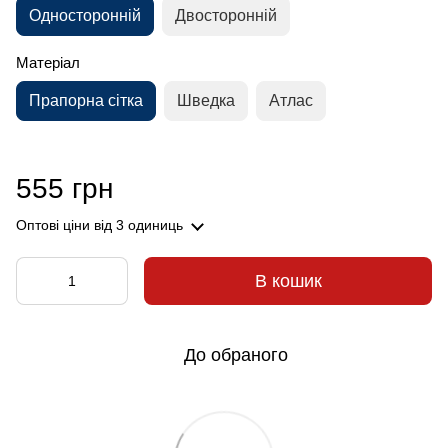
Односторонній
Двосторонній
Матеріал
Прапорна сітка
Шведка
Атлас
555 грн
Оптові ціни
від 3 одиниць
В кошик
До обраного