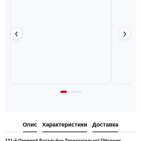
❮
❯
Опис
Характеристики
Доставка
131-й Окремий Батальйон Територіальної Оборони