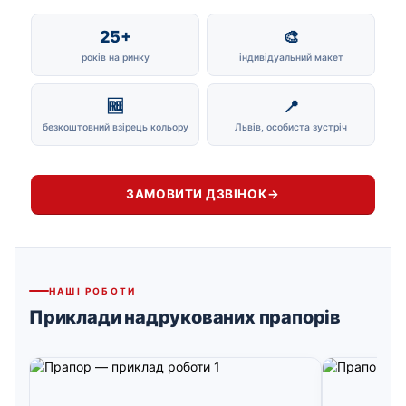
25+
🎨
років на ринку
індивідуальний макет
🆓
📍
безкоштовний взірець кольору
Львів, особиста зустріч
ЗАМОВИТИ ДЗВІНОК
→
НАШІ РОБОТИ
Приклади надрукованих прапорів