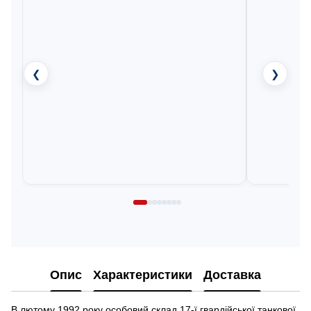
❮
❯
Опис
Характеристики
Доставка
В лютому 1992 року особовий склад 17-ї гвардійської танкової