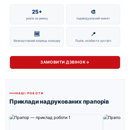
25+
🎨
років на ринку
індивідуальний макет
🆓
📍
безкоштовний взірець кольору
Львів, особиста зустріч
ЗАМОВИТИ ДЗВІНОК
→
НАШІ РОБОТИ
Приклади надрукованих прапорів