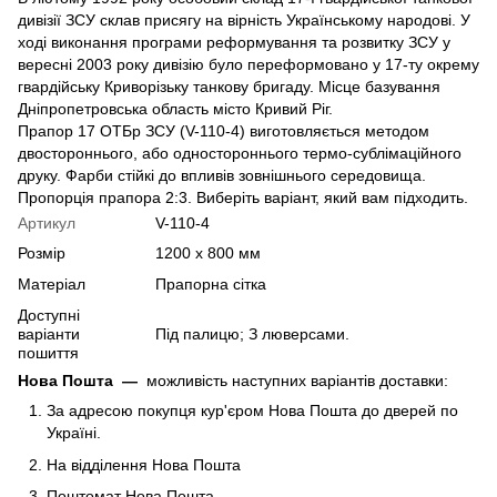
дивізії ЗСУ склав присягу на вірність Українському народові. У
ході виконання програми реформування та розвитку ЗСУ у
вересні 2003 року дивізію було переформовано у 17-ту окрему
гвардійську Криворізьку танкову бригаду. Місце базування
Дніпропетровська область місто Кривий Ріг.
Прапор 17 ОТБр ЗСУ (V-110-4) виготовляється методом
двостороннього, або одностороннього термо-сублімаційного
друку. Фарби стійкі до впливів зовнішнього середовища.
Пропорція прапора 2:3. Виберіть варіант, який вам підходить.
Артикул
V-110-4
Розмір
1200 х 800 мм
Матеріал
Прапорна сітка
Доступні
варіанти
Під палицю; З люверсами.
пошиття
Нова Пошта
—
можливість наступних варіантів доставки:
За адресою покупця кур'єром Нова Пошта до дверей по
Україні.
На відділення Нова Пошта
Поштомат Нова Пошта.