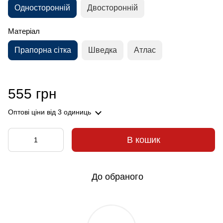
Односторонній
Двосторонній
Матеріал
Прапорна сітка
Шведка
Атлас
555 грн
Оптові ціни
від 3 одиниць
В кошик
До обраного