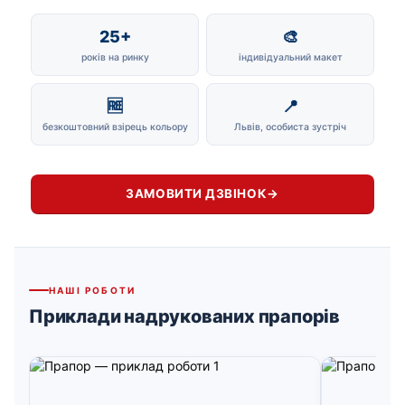
25+
🎨
років на ринку
індивідуальний макет
🆓
📍
безкоштовний взірець кольору
Львів, особиста зустріч
ЗАМОВИТИ ДЗВІНОК
→
НАШІ РОБОТИ
Приклади надрукованих прапорів