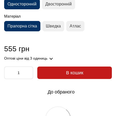
Односторонній
Двосторонній
Матеріал
Прапорна сітка
Шведка
Атлас
555 грн
Оптові ціни
від 3 одиниць
В кошик
До обраного