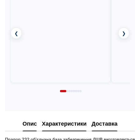
❮
❯
Опис
Характеристики
Доставка
Прапор 232 об’єднана база забезпечення ДШВ виготовляється