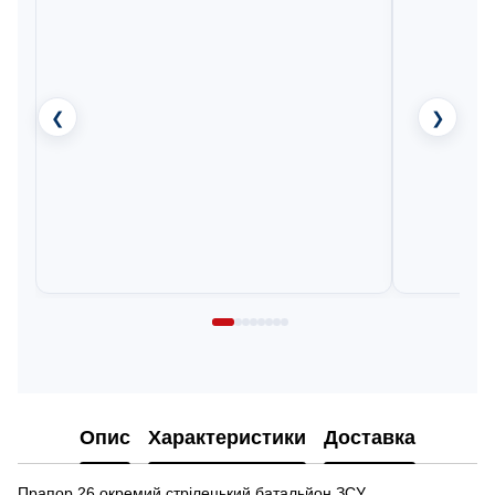
❮
❯
Опис
Характеристики
Доставка
Прапор 26 окремий стрілецький батальйон ЗСУ