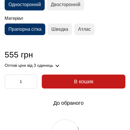
Односторонній
Двосторонній
Матеріал
Прапорна сітка
Шведка
Атлас
555 грн
Оптові ціни
від 3 одиниць
В кошик
До обраного