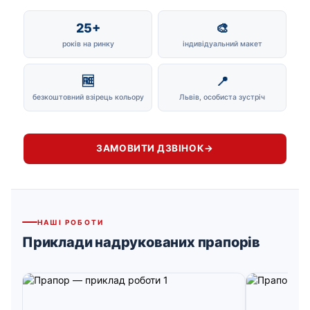
25+
🎨
років на ринку
індивідуальний макет
🆓
📍
безкоштовний взірець кольору
Львів, особиста зустріч
ЗАМОВИТИ ДЗВІНОК
→
НАШІ РОБОТИ
Приклади надрукованих прапорів