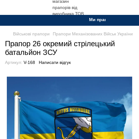
Ми працюємо. Все буде Ук
Військові прапори
Прапори Механізованих Військ України
Прапор 26 окремий стрілецький
батальйон ЗСУ
Артикул:
V-168
Написати відгук