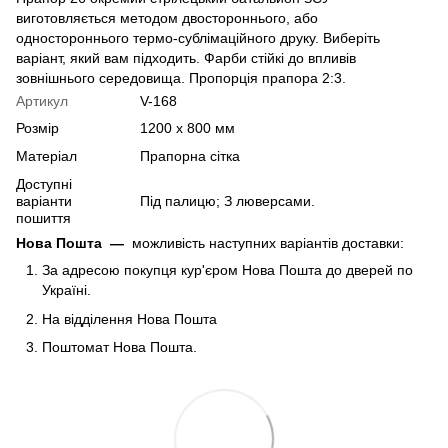
виготовляється методом двостороннього, або
одностороннього термо-сублімаційного друку. Виберіть
варіант, який вам підходить. Фарби стійкі до впливів
зовнішнього середовища. Пропорція прапора 2:3.
Артикул
V-168
Розмір
1200 х 800 мм
Матеріал
Прапорна сітка
Доступні
варіанти
Під палицю; З люверсами.
пошиття
Нова Пошта
—
можливість наступних варіантів доставки:
За адресою покупця кур'єром Нова Пошта до дверей по
Україні.
На відділення Нова Пошта
Поштомат Нова Пошта.