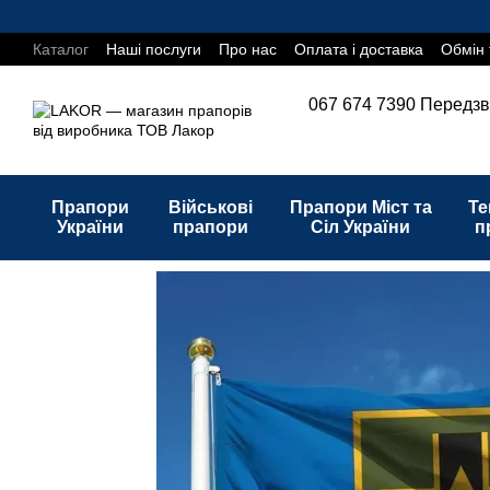
Перейти до основного контенту
Каталог
Наші послуги
Про нас
Оплата і доставка
Обмін 
067 674 7390
Передзв
Прапори
Військові
Прапори Міст та
Те
України
прапори
Сіл України
п