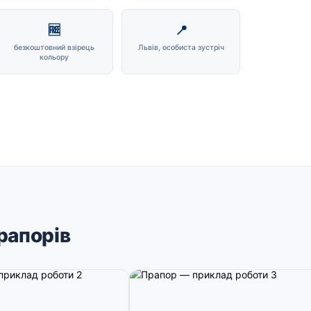
🆓
📍
безкоштовний взірець
Львів, особиста зустріч
кольору
рапорів