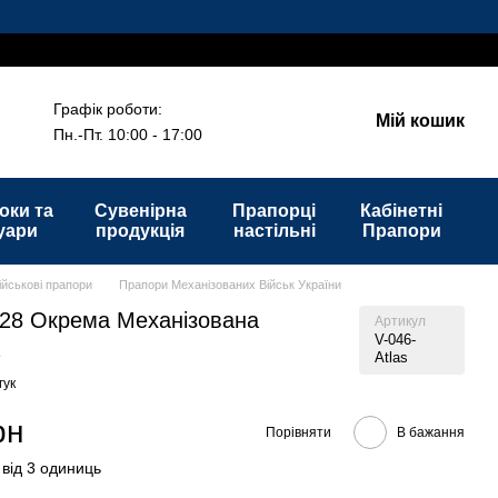
!
Графік роботи:
Мій кошик
Пн.-Пт. 10:00 - 17:00
оки та
Сувенірна
Прапорці
Кабінетні
уари
продукція
настільні
Прапори
ійськові прапори
Прапори Механізованих Військ України
28 Окрема Механізована
Артикул
V-046-
а
Atlas
гук
рн
Порівняти
В бажання
 від 3 одиниць