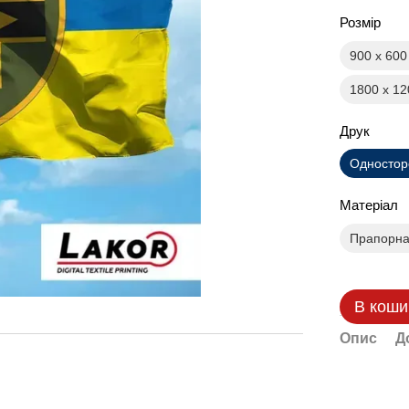
Розмір
900 х 60
1800 х 1
Друк
Одностор
Матеріал
Прапорна 
В коши
Опис
Д