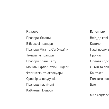
Каталог
Клієнтам
Прапори України
Вхід до кабі
Військові прапори
Каталог
Прапори Міст та Сіл України
Наші послуг
Тематичні прапори
Про нас
Прапори Країн Світу
Оплата і до
Мобільні флагштоки Віндери
Обмін та по
Флагштоки та аксесуари
Контакти
Сувенірна продукція
Політика кон
Прапорці настільні
Блог
Кабінетні Прапори
Ми в соцмер