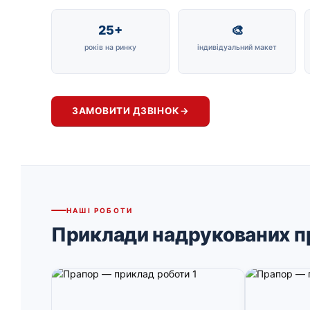
25+
🎨
років на ринку
індивідуальний макет
ЗАМОВИТИ ДЗВІНОК
→
НАШІ РОБОТИ
Приклади надрукованих п