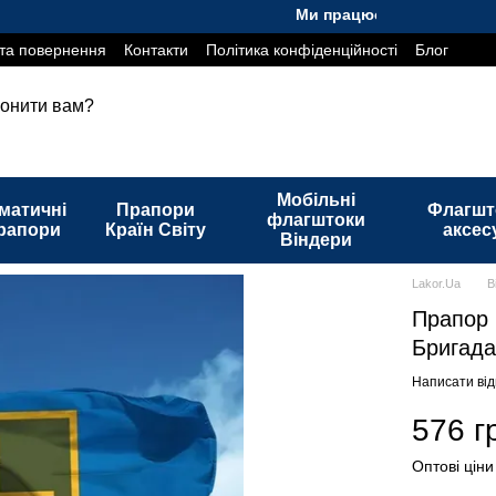
Ми працюємо. Все буде Україна
та повернення
Контакти
Політика конфіденційності
Блог
онити вам?
Мобільні
матичні
Прапори
Флагшт
флагштоки
рапори
Країн Світу
аксес
Віндери
Lakor.Ua
В
Прапор 
Бригад
Написати від
576 г
Оптові ціни