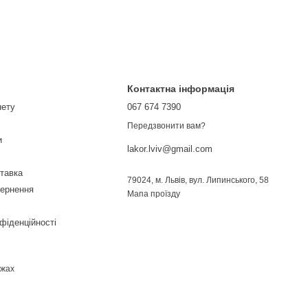
Контактна інформація
нету
067 674 7390
Передзвонити вам?
и
lakor.lviv@gmail.com
ставка
79024, м. Львів, вул. Липинського, 58
вернення
Мапа проїзду
фіденційності
ежах