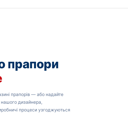
о прапори
е
зині прапорів — або надайте
 нашого дизайнера,
виробничі процеси узгоджуються