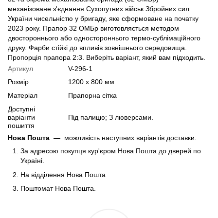
механізоване з'єднання Сухопутних військ Збройних сил
України чисельністю у бригаду, яке сформоване на початку
2023 року. Прапор 32 ОМБр виготовляється методом
двостороннього або одностороннього термо-сублімаційного
друку. Фарби стійкі до впливів зовнішнього середовища.
Пропорція прапора 2:3. Виберіть варіант, який вам підходить.
Артикул
V-296-1
Розмір
1200 х 800 мм
Матеріал
Прапорна сітка
Доступні
варіанти
Під палицю; З люверсами.
пошиття
Нова Пошта
—
можливість наступних варіантів доставки:
За адресою покупця кур'єром Нова Пошта до дверей по
Україні.
На відділення Нова Пошта
Поштомат Нова Пошта.