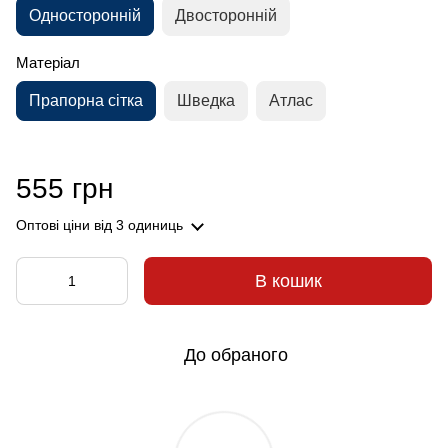
Односторонній
Двосторонній
Матеріал
Прапорна сітка
Шведка
Атлас
555 грн
Оптові ціни
від 3 одиниць
В кошик
До обраного