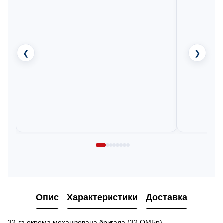
❮
❯
Опис
Характеристики
Доставка
32-га окрема механізована бригада (32 ОМБр) —