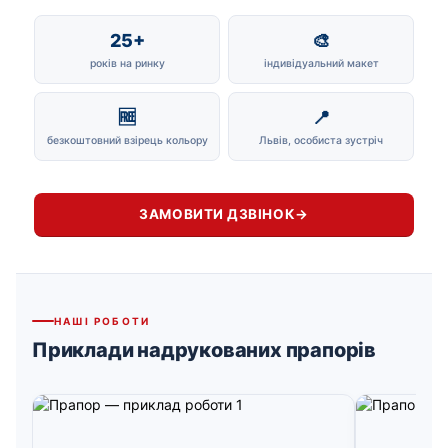
25+
🎨
років на ринку
індивідуальний макет
🆓
📍
безкоштовний взірець кольору
Львів, особиста зустріч
ЗАМОВИТИ ДЗВІНОК
→
НАШІ РОБОТИ
Приклади надрукованих прапорів