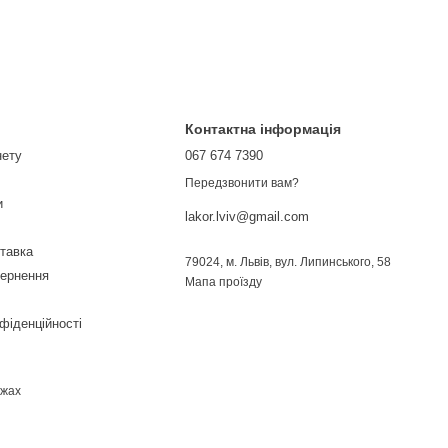
Контактна інформація
нету
067 674 7390
Передзвонити вам?
и
lakor.lviv@gmail.com
ставка
79024, м. Львів, вул. Липинського, 58
вернення
Мапа проїзду
фіденційності
ежах