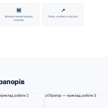
🆓
📍
безкоштовний взірець
Львів, особиста зустріч
кольору
рапорів