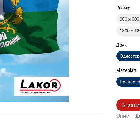
Розмір
900 х 60
1800 х 1
Друк
Одностор
Матеріал
Прапорна 
В коши
Опис
Д