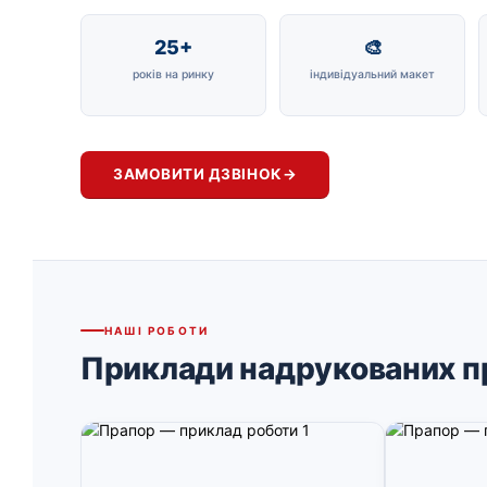
25+
🎨
років на ринку
індивідуальний макет
ЗАМОВИТИ ДЗВІНОК
→
НАШІ РОБОТИ
Приклади надрукованих п