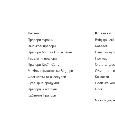
Каталог
Клієнтам
Прапори України
Вхід до кабі
Військові прапори
Каталог
Прапори Міст та Сіл України
Наші послуг
Тематичні прапори
Про нас
Прапори Країн Світу
Оплата і до
Мобільні флагштоки Віндери
Обмін та по
Флагштоки та аксесуари
Контакти
Сувенірна продукція
Політика кон
Прапорці настільні
Блог
Кабінетні Прапори
Ми в соцмер