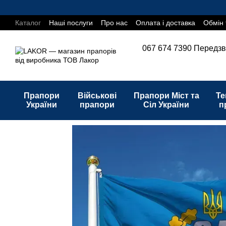
Перейти до основного контенту
Каталог
Наші послуги
Про нас
Оплата і доставка
Обмін 
067 674 7390
Передзв
Прапори
Військові
Прапори Міст та
Те
України
прапори
Сіл України
п