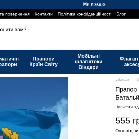
Ми працюємо. Все буде Україна
та повернення
Контакти
Політика конфіденційності
Блог
онити вам?
Мобільні
матичні
Прапори
Флагшт
флагштоки
рапори
Країн Світу
аксес
Віндери
Lakor.Ua
В
Прапор
Батальй
Написати від
555 г
Оптові ціни