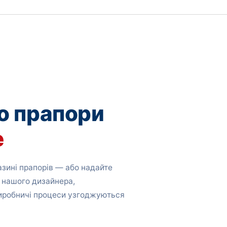
о прапори
е
зині прапорів — або надайте
 нашого дизайнера,
виробничі процеси узгоджуються