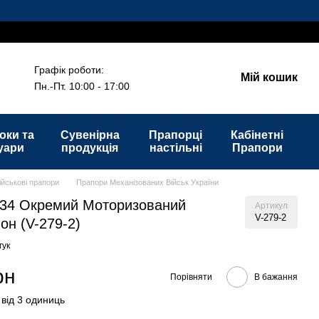
!
Графік роботи:
Мій кошик
Пн.-Пт. 10:00 - 17:00
оки та
Сувенірна
Прапорці
Кабінетні
уари
продукція
настільні
Прапори
ійськові прапори
Прапори Механізованих Військ України
 34 Окремий Моторизований
Артикул
V-279-2
он (V-279-2)
гук
рн
Порівняти
В бажання
 від 3 одиниць