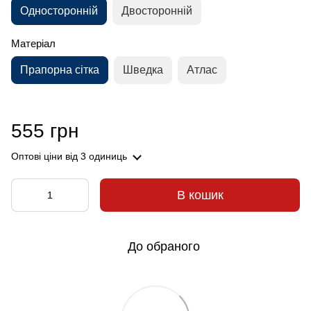
Односторонній
Двосторонній
Матеріал
Прапорна сітка
Шведка
Атлас
555 грн
Оптові ціни
від 3 одиниць
В кошик
До обраного