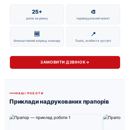
25+
🎨
років на ринку
індивідуальний макет
🆓
📍
безкоштовний взірець кольору
Львів, особиста зустріч
ЗАМОВИТИ ДЗВІНОК
→
НАШІ РОБОТИ
Приклади надрукованих прапорів