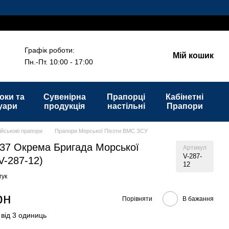
Графік роботи:
Мій кошик
Пн.-Пт. 10:00 - 17:00
оки та
Сувенірна
Прапорці
Кабінетні
уари
продукція
настільні
Прапори
ійськові прапори
Прапори Морської Піхоти ВМС ЗСУ
37 Окрема Бригада Морської
Артикул
V-287-
V-287-12)
12
гук
рн
Порівняти
В бажання
 від 3 одиниць