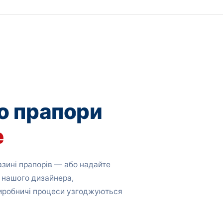
о прапори
е
зині прапорів — або надайте
 нашого дизайнера,
виробничі процеси узгоджуються