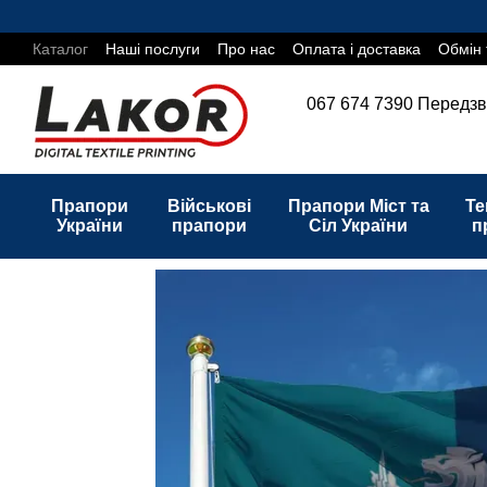
Перейти до основного контенту
Каталог
Наші послуги
Про нас
Оплата і доставка
Обмін 
067 674 7390
Передзв
Прапори
Військові
Прапори Міст та
Те
України
прапори
Сіл України
п