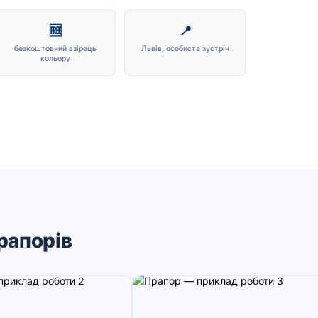
🆓
📍
безкоштовний взірець
Львів, особиста зустріч
кольору
рапорів