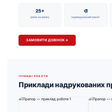
25+
🎨
років на ринку
індивідуальний макет
ЗАМОВИТИ ДЗВІНОК
→
НАШІ РОБОТИ
Приклади надрукованих п