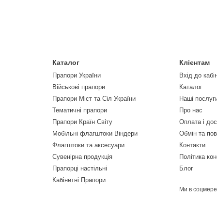
Каталог
Клієнтам
Прапори України
Вхід до кабі
Військові прапори
Каталог
Прапори Міст та Сіл України
Наші послуг
Тематичні прапори
Про нас
Прапори Країн Світу
Оплата і до
Мобільні флагштоки Віндери
Обмін та по
Флагштоки та аксесуари
Контакти
Сувенірна продукція
Політика кон
Прапорці настільні
Блог
Кабінетні Прапори
Ми в соцмер