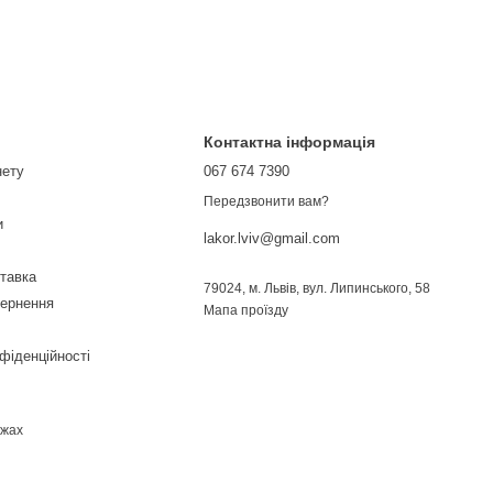
Контактна інформація
нету
067 674 7390
Передзвонити вам?
и
lakor.lviv@gmail.com
ставка
79024, м. Львів, вул. Липинського, 58
вернення
Мапа проїзду
фіденційності
ежах