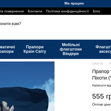
Ми працюємо. Все буде Україна!
та повернення
Контакти
Політика конфіденційності
Блог
онити вам?
Мобільні
матичні
Прапори
Флагшт
флагштоки
рапори
Країн Світу
аксес
Віндери
Lakor.Ua
В
Прапор 
Піхоти (
Написати від
555 г
Оптові ціни