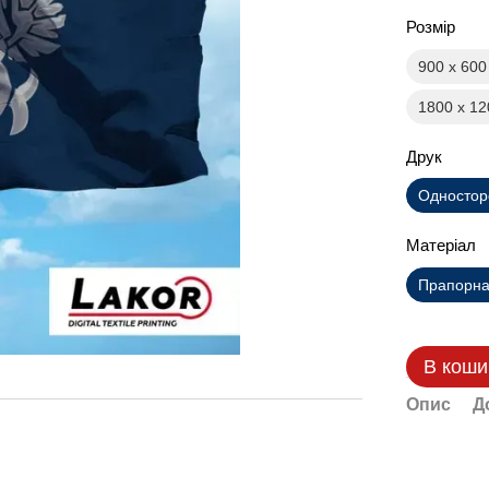
Розмір
900 х 60
1800 х 1
Друк
Одностор
Матеріал
Прапорна 
В коши
Опис
Д