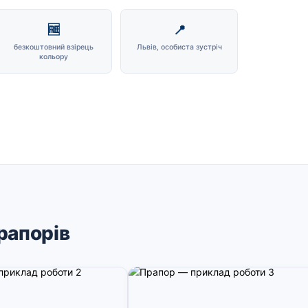
🆓
📍
безкоштовний взірець
Львів, особиста зустріч
кольору
рапорів