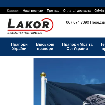
Перейти до основного контенту
Каталог
Наші послуги
Про нас
Оплата і доставка
Обмін 
067 674 7390
Передзв
Прапори
Військові
Прапори Міст та
Те
України
прапори
Сіл України
п