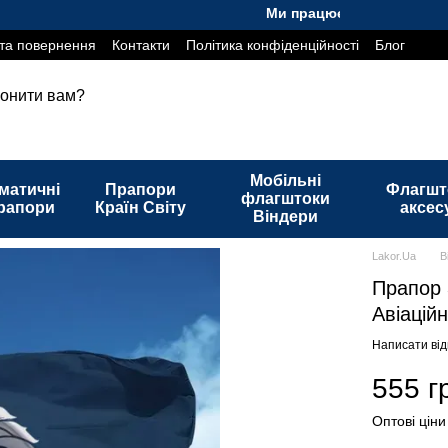
Ми працюємо. Все буде Україна
та повернення
Контакти
Політика конфіденційності
Блог
онити вам?
Мобільні
матичні
Прапори
Флагшт
флагштоки
рапори
Країн Світу
аксес
Віндери
Lakor.Ua
В
Прапор 
Авіацій
Написати від
555 г
Оптові ціни