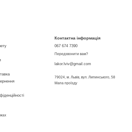
Контактна інформація
нету
067 674 7390
Передзвонити вам?
и
lakor.lviv@gmail.com
ставка
79024, м. Львів, вул. Липинського, 58
вернення
Мапа проїзду
фіденційності
ежах