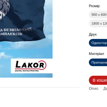
Розмір
900 х 60
1800 х 1
Друк
Одностор
Матеріал
Прапорна 
В коши
Опис
Д