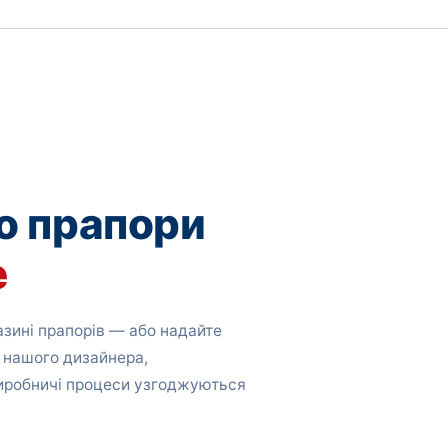
о прапори
е
зині прапорів — або надайте
 нашого дизайнера,
виробничі процеси узгоджуються