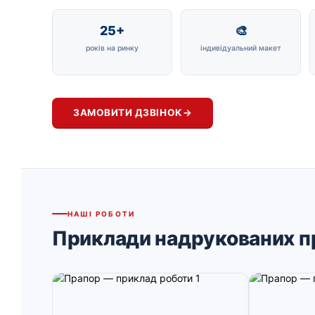
25+
🎨
років на ринку
індивідуальний макет
ЗАМОВИТИ ДЗВІНОК
→
НАШІ РОБОТИ
Приклади надрукованих п