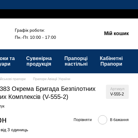
!
Графік роботи:
Мій кошик
Пн.-Пт. 10:00 - 17:00
оки та
Сувенірна
Прапорці
Кабінетні
уари
продукція
настільні
Прапори
ійськові прапори
Прапори Авіації України
383 Окрема Бригада Безпілотних
Артикул
V-555-2
них Комплексів (V-555-2)
гук
рн
Порівняти
В бажання
 від 3 одиниць