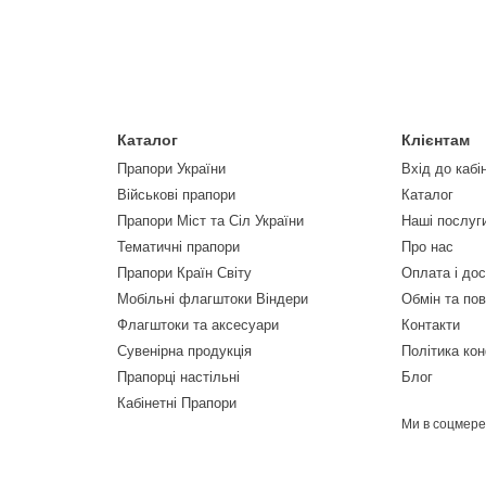
Каталог
Клієнтам
Прапори України
Вхід до кабі
Військові прапори
Каталог
Прапори Міст та Сіл України
Наші послуг
Тематичні прапори
Про нас
Прапори Країн Світу
Оплата і до
Мобільні флагштоки Віндери
Обмін та по
Флагштоки та аксесуари
Контакти
Сувенірна продукція
Політика кон
Прапорці настільні
Блог
Кабінетні Прапори
Ми в соцмер