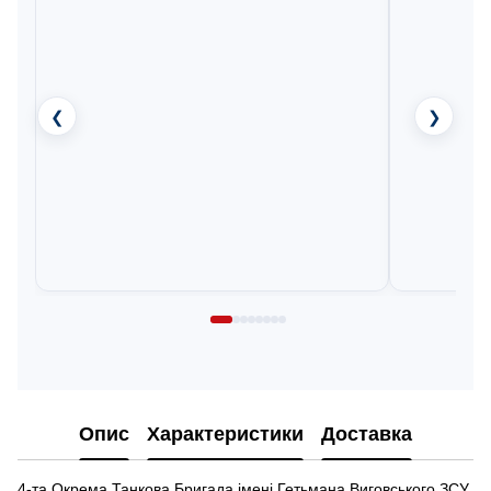
❮
❯
Опис
Характеристики
Доставка
4-та Окрема Танкова Бригада імені Гетьмана Виговського ЗСУ