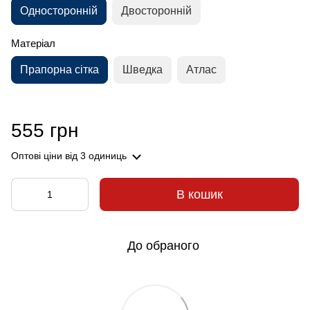
Односторонній
Двосторонній
Матеріал
Прапорна сітка
Шведка
Атлас
555 грн
Оптові ціни
від 3 одиниць
В кошик
До обраного