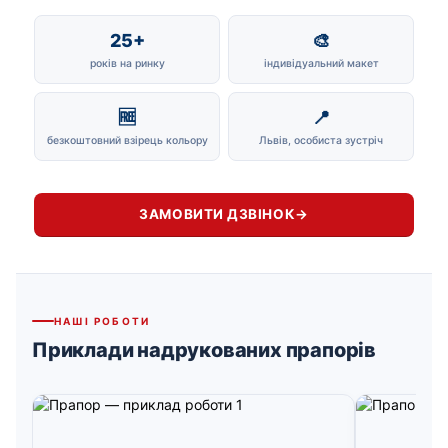
25+
🎨
років на ринку
індивідуальний макет
🆓
📍
безкоштовний взірець кольору
Львів, особиста зустріч
ЗАМОВИТИ ДЗВІНОК
→
НАШІ РОБОТИ
Приклади надрукованих прапорів