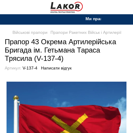
Ми працюємо. Все буде Ук
Військові прапори
Прапори Ракетних Військ і Артилерії
Прапор 43 Окрема Артилерійська
Бригада ім. Гетьмана Тараса
Трясила (V-137-4)
Артикул:
V-137-4
Написати відгук