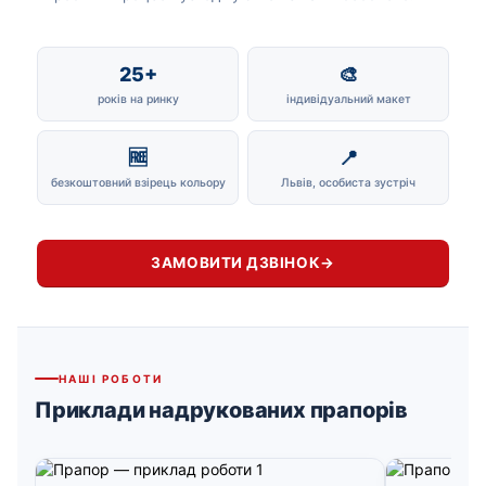
25+
🎨
років на ринку
індивідуальний макет
🆓
📍
безкоштовний взірець кольору
Львів, особиста зустріч
ЗАМОВИТИ ДЗВІНОК
→
НАШІ РОБОТИ
Приклади надрукованих прапорів