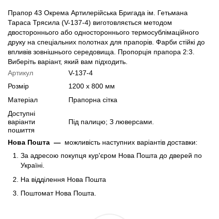
Прапор 43 Окрема Артилерійська Бригада ім. Гетьмана
Тараса Трясила (V-137-4) виготовляється методом
двостороннього або одностороннього термосублімаційного
друку на спеціальних полотнах для прапорів. Фарби стійкі до
впливів зовнішнього середовища. Пропорція прапора 2:3.
Виберіть варіант, який вам підходить.
Артикул
V-137-4
Розмір
1200 х 800 мм
Матеріал
Прапорна сітка
Доступні
варіанти
Під палицю; З люверсами.
пошиття
Нова Пошта
—
можливість наступних варіантів доставки:
За адресою покупця кур'єром Нова Пошта до дверей по
Україні.
На відділення Нова Пошта
Поштомат Нова Пошта.