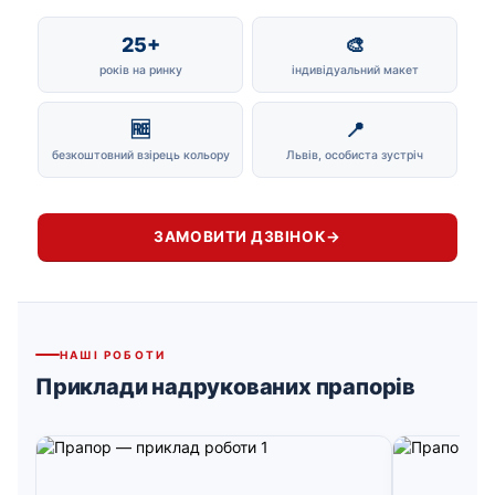
25+
🎨
років на ринку
індивідуальний макет
🆓
📍
безкоштовний взірець кольору
Львів, особиста зустріч
ЗАМОВИТИ ДЗВІНОК
→
НАШІ РОБОТИ
Приклади надрукованих прапорів