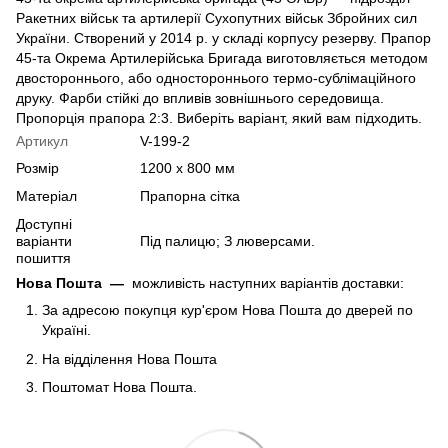
Ракетних військ та артилерії Сухопутних військ Збройних сил
України. Створений у 2014 р. у складі корпусу резерву. Прапор
45-та Окрема Артилерійська Бригада виготовляється методом
двостороннього, або одностороннього термо-сублімаційного
друку. Фарби стійкі до впливів зовнішнього середовища.
Пропорція прапора 2:3. Виберіть варіант, який вам підходить.
Артикул
V-199-2
Розмір
1200 х 800 мм
Матеріал
Прапорна сітка
Доступні
варіанти
Під палицю; З люверсами.
пошиття
Нова Пошта
—
можливість наступних варіантів доставки:
За адресою покупця кур'єром Нова Пошта до дверей по
Україні.
На відділення Нова Пошта
Поштомат Нова Пошта.