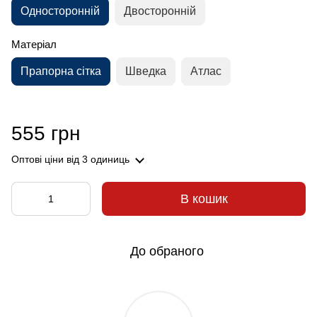
Односторонній
Двосторонній
Матеріал
Прапорна сітка
Шведка
Атлас
555 грн
Оптові ціни
від 3 одиниць
В кошик
До обраного