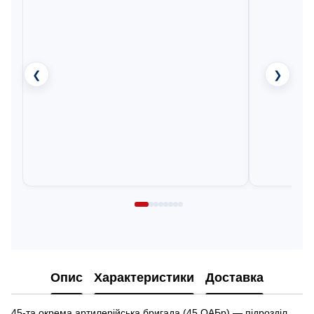
❮
❯
Опис
Характеристики
Доставка
45-та окрема артилерійська бригада (45 ОАБр) — підрозділ