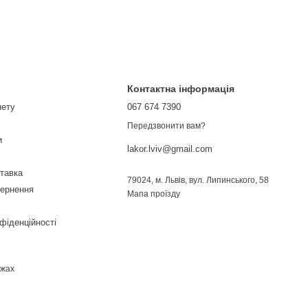
Контактна інформація
нету
067 674 7390
Передзвонити вам?
и
lakor.lviv@gmail.com
ставка
79024, м. Львів, вул. Липинського, 58
вернення
Мапа проїзду
фіденційності
ежах