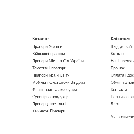
Каталог
Клієнтам
Прапори України
Вхід до кабі
Військові прапори
Каталог
Прапори Міст та Сіл України
Наші послуг
Тематичні прапори
Про нас
Прапори Країн Світу
Оплата і до
Мобільні флагштоки Віндери
Обмін та по
Флагштоки та аксесуари
Контакти
Сувенірна продукція
Політика кон
Прапорці настільні
Блог
Кабінетні Прапори
Ми в соцмер