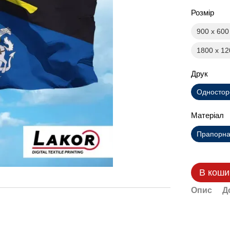
Розмір
900 х 60
1800 х 1
Друк
Одностор
Матеріал
Прапорна 
В коши
Опис
Д