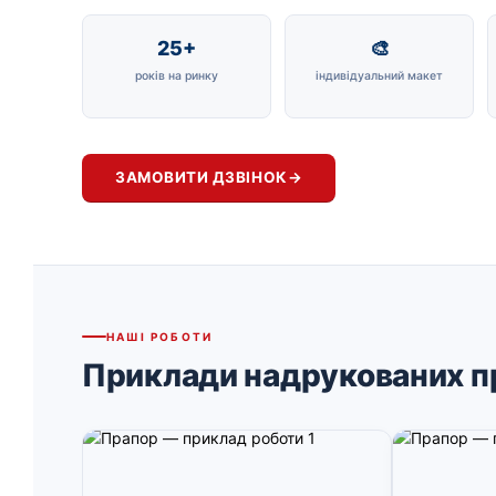
25+
🎨
років на ринку
індивідуальний макет
ЗАМОВИТИ ДЗВІНОК
→
НАШІ РОБОТИ
Приклади надрукованих п