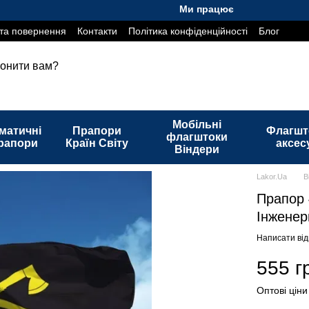
Ми працюємо. Все буде Україна!
та повернення
Контакти
Політика конфіденційності
Блог
онити вам?
Мобільні
матичні
Прапори
Флагшт
флагштоки
рапори
Країн Світу
аксес
Віндери
Lakor.Ua
В
Прапор 
Інженер
Написати від
555 г
Оптові ціни