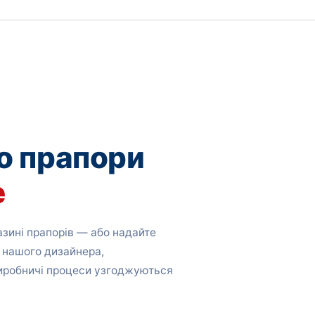
о прапори
е
зині прапорів — або надайте
 нашого дизайнера,
виробничі процеси узгоджуються