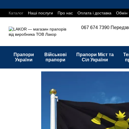
Перейти до основного контенту
Каталог
Наші послуги
Про нас
Оплата і доставка
Обмін 
067 674 7390
Передзв
Прапори
Військові
Прапори Міст та
Те
України
прапори
Сіл України
п