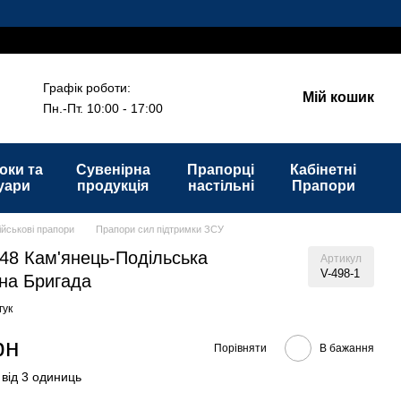
Графік роботи:
Мій кошик
Пн.-Пт. 10:00 - 17:00
оки та
Сувенірна
Прапорці
Кабінетні
уари
продукція
настільні
Прапори
ійськові прапори
Прапори сил підтримки ЗСУ
48 Кам'янець-Подільська
Артикул
V-498-1
на Бригада
гук
рн
Порівняти
В бажання
 від 3 одиниць