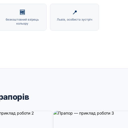
🆓
📍
безкоштовний взірець
Львів, особиста зустріч
кольору
рапорів