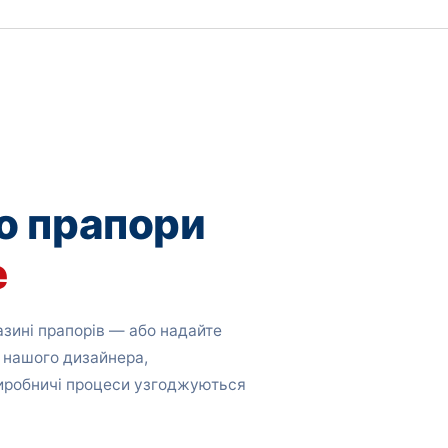
о прапори
е
зині прапорів — або надайте
 нашого дизайнера,
виробничі процеси узгоджуються