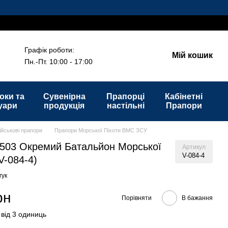
Графік роботи:
Мій кошик
Пн.-Пт. 10:00 - 17:00
оки та
Сувенірна
Прапорці
Кабінетні
уари
продукція
настільні
Прапори
ійськові прапори
Прапори Морської Піхоти ВМС ЗСУ
503 Окремий Батальйон Морської
Артикул
V-084-4
V-084-4)
гук
рн
Порівняти
В бажання
 від 3 одиниць