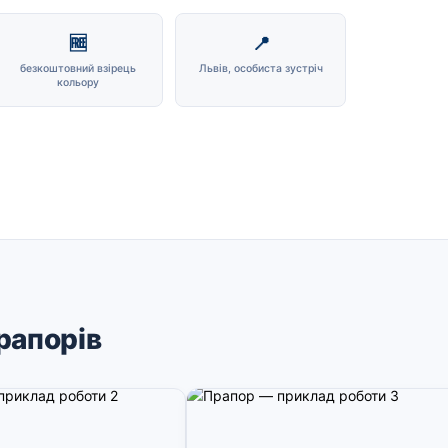
🆓
📍
безкоштовний взірець
Львів, особиста зустріч
кольору
рапорів