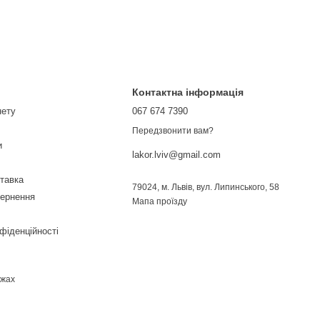
Контактна інформація
нету
067 674 7390
Передзвонити вам?
и
lakor.lviv@gmail.com
ставка
79024, м. Львів, вул. Липинського, 58
вернення
Мапа проїзду
фіденційності
ежах