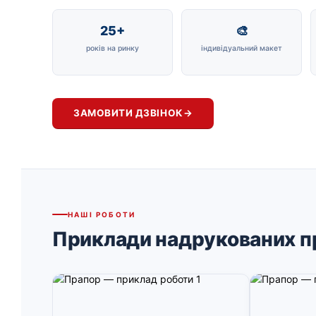
25+
🎨
років на ринку
індивідуальний макет
ЗАМОВИТИ ДЗВІНОК
→
НАШІ РОБОТИ
Приклади надрукованих п