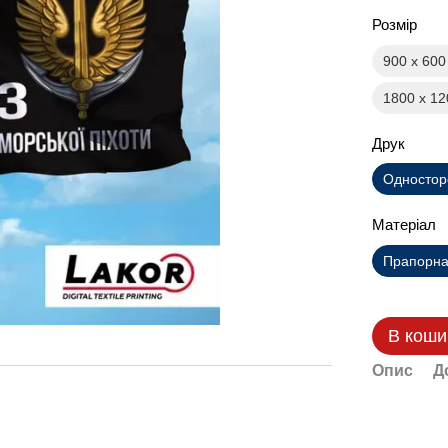
Розмір
900 х 60
1800 х 1
Друк
Одностор
Матеріал
Прапорна 
В коши
Опис
Д