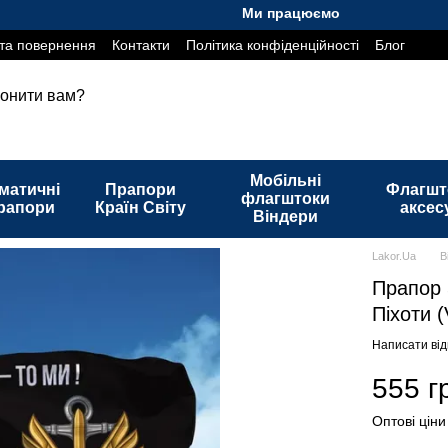
Ми працюємо. Все буде Україна!
та повернення
Контакти
Політика конфіденційності
Блог
онити вам?
Мобільні
матичні
Прапори
Флагшт
флагштоки
рапори
Країн Світу
аксес
Віндери
Lakor.Ua
В
Прапор 
Піхоти (
Написати від
555 г
Оптові ціни