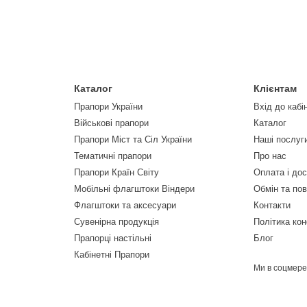
Каталог
Клієнтам
Прапори України
Вхід до кабі
Військові прапори
Каталог
Прапори Міст та Сіл України
Наші послуг
Тематичні прапори
Про нас
Прапори Країн Світу
Оплата і до
Мобільні флагштоки Віндери
Обмін та по
Флагштоки та аксесуари
Контакти
Сувенірна продукція
Політика кон
Прапорці настільні
Блог
Кабінетні Прапори
Ми в соцмер