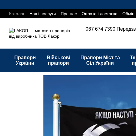
Перейти до основного контенту
Каталог
Наші послуги
Про нас
Оплата і доставка
Обмін 
067 674 7390
Передзв
Прапори
Військові
Прапори Міст та
Те
України
прапори
Сіл України
п