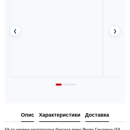
❮
❯
Опис
Характеристики
Доставка
59-та окрема мотопіхотна бригада імені Якова Гандзюка (59