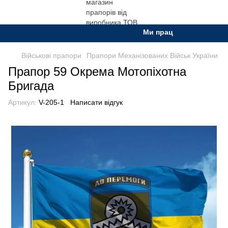
Ми працюємо. Все буде Ук
Військові прапори
Прапори Механізованих Військ України
Прапор 59 Окрема Мотопіхотна
Бригада
Артикул:
V-205-1
Написати відгук