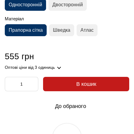
Односторонній
Двосторонній
Матеріал
Прапорна сітка
Шведка
Атлас
555 грн
Оптові ціни
від 3 одиниць
В кошик
До обраного