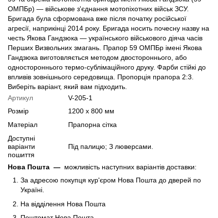
ОМПБр) — військове з'єднання мотопіхотних військ ЗСУ.
Бригада була сформована вже після початку російської
агресії, наприкінці 2014 року. Бригада носить почесну назву на
честь Якова Гандзюка — українського військового діяча часів
Перших Визвольних змагань. Прапор 59 ОМПБр імені Якова
Гандзюка виготовляється методом двостороннього, або
одностороннього термо-сублімаційного друку. Фарби стійкі до
впливів зовнішнього середовища. Пропорція прапора 2:3.
Виберіть варіант, який вам підходить.
Артикул
V-205-1
Розмір
1200 х 800 мм
Матеріал
Прапорна сітка
Доступні
варіанти
Під палицю; З люверсами.
пошиття
Нова Пошта
—
можливість наступних варіантів доставки:
За адресою покупця кур'єром Нова Пошта до дверей по
Україні.
На відділення Нова Пошта
Поштомат Нова Пошта.