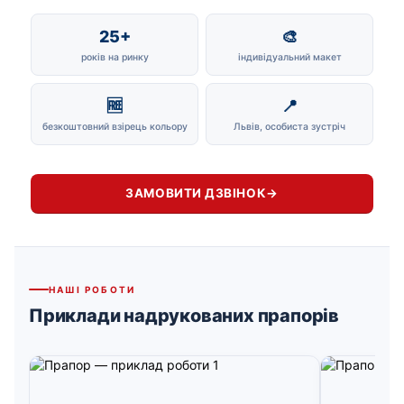
25+
🎨
років на ринку
індивідуальний макет
🆓
📍
безкоштовний взірець кольору
Львів, особиста зустріч
ЗАМОВИТИ ДЗВІНОК
→
НАШІ РОБОТИ
Приклади надрукованих прапорів