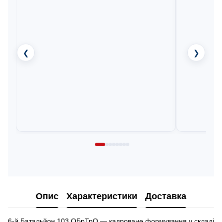
❮
❯
Опис
Характеристики
Доставка
6-й Батальйон 103 ОБрТрО — кадроване формування у складі