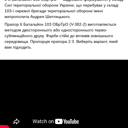
Сил територіальної оборони України, що перебуває у складі
103-ї окремої бригади територіальної оборони імені
митрополита Андрея Шептицького.
Прапор 6 Батальйон 103 ОБрТрО (V-382-2) виготовляється
методом двостороннього або одностороннього термо-
сублімаційного друку. Фарби стійкі до впливів зовнішнього
середовища. Пропорція прапора 2:3. Виберіть варіант, який
вам підходить.