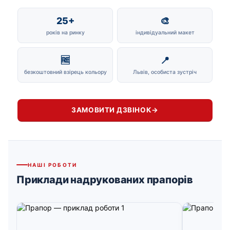
25+
🎨
років на ринку
індивідуальний макет
🆓
📍
безкоштовний взірець кольору
Львів, особиста зустріч
ЗАМОВИТИ ДЗВІНОК
→
НАШІ РОБОТИ
Приклади надрукованих прапорів