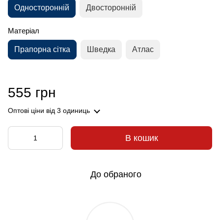
Односторонній
Двосторонній
Матеріал
Прапорна сітка
Шведка
Атлас
555 грн
Оптові ціни
від 3 одиниць
В кошик
До обраного