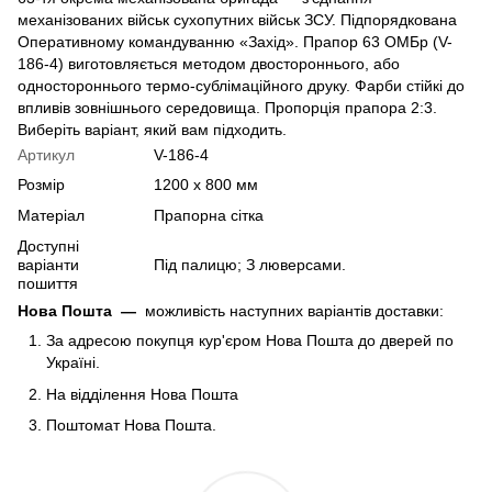
механізованих військ сухопутних військ ЗСУ. Підпорядкована
Оперативному командуванню «Захід». Прапор 63 ОМБр (V-
186-4) виготовляється методом двостороннього, або
одностороннього термо-сублімаційного друку. Фарби стійкі до
впливів зовнішнього середовища. Пропорція прапора 2:3.
Виберіть варіант, який вам підходить.
Артикул
V-186-4
Розмір
1200 х 800 мм
Матеріал
Прапорна сітка
Доступні
варіанти
Під палицю; З люверсами.
пошиття
Нова Пошта
—
можливість наступних варіантів доставки:
За адресою покупця кур'єром Нова Пошта до дверей по
Україні.
На відділення Нова Пошта
Поштомат Нова Пошта.