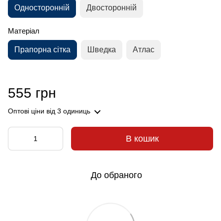
Односторонній
Двосторонній
Матеріал
Прапорна сітка
Шведка
Атлас
555 грн
Оптові ціни
від 3 одиниць
В кошик
До обраного