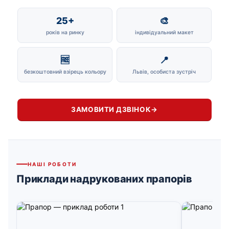
25+
🎨
років на ринку
індивідуальний макет
🆓
📍
безкоштовний взірець кольору
Львів, особиста зустріч
ЗАМОВИТИ ДЗВІНОК
→
НАШІ РОБОТИ
Приклади надрукованих прапорів