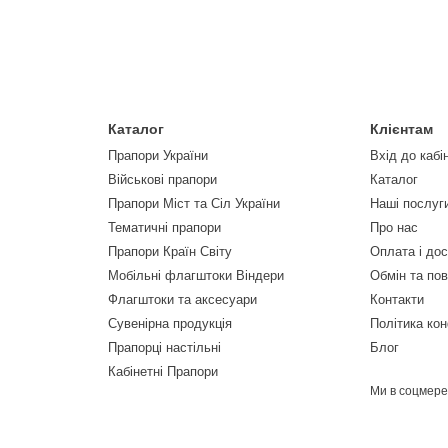
Каталог
Клієнтам
Прапори України
Вхід до кабі
Військові прапори
Каталог
Прапори Міст та Сіл України
Наші послуг
Тематичні прапори
Про нас
Прапори Країн Світу
Оплата і до
Мобільні флагштоки Віндери
Обмін та по
Флагштоки та аксесуари
Контакти
Сувенірна продукція
Політика кон
Прапорці настільні
Блог
Кабінетні Прапори
Ми в соцмер