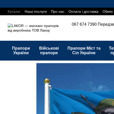
Перейти до основного контенту
Каталог
Наші послуги
Про нас
Оплата і доставка
Обмін 
067 674 7390
Передзв
Прапори
Військові
Прапори Міст та
Те
України
прапори
Сіл України
п