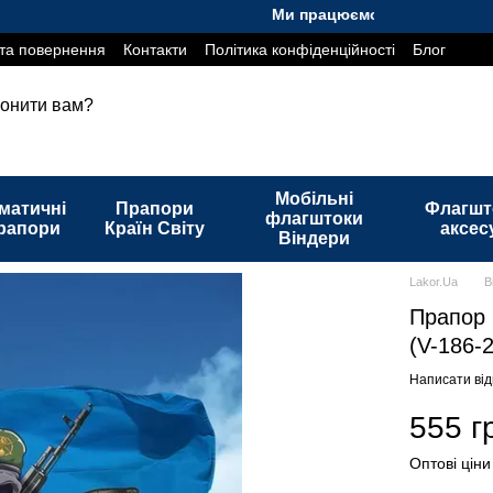
Ми працюємо. Все буде Україна!
та повернення
Контакти
Політика конфіденційності
Блог
онити вам?
Мобільні
матичні
Прапори
Флагшт
флагштоки
рапори
Країн Світу
аксес
Віндери
Lakor.Ua
В
Прапор 
(V-186-2
Написати від
555 г
Оптові ціни