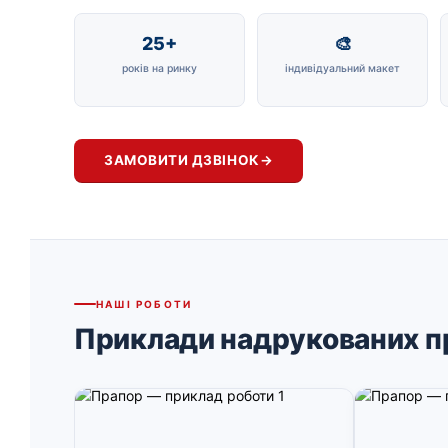
25+
🎨
років на ринку
індивідуальний макет
ЗАМОВИТИ ДЗВІНОК
→
НАШІ РОБОТИ
Приклади надрукованих п