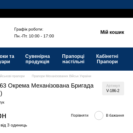
Графік роботи:
Мій кошик
Пн.-Пт. 10:00 - 17:00
оки та
Сувенірна
Прапорці
Кабінетні
уари
продукція
настільні
Прапори
ійськові прапори
Прапори Механізованих Військ України
63 Окрема Механізована Бригада
Артикул
V-186-2
)
гук
рн
Порівняти
В бажання
 від 3 одиниць