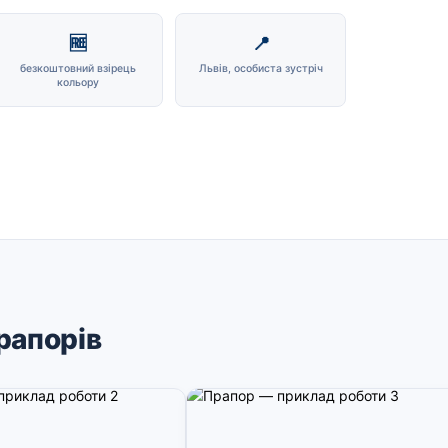
🆓
📍
безкоштовний взірець
Львів, особиста зустріч
кольору
рапорів