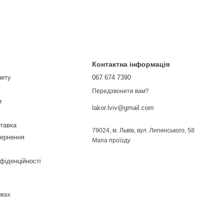
Контактна інформація
нету
067 674 7390
Передзвонити вам?
и
lakor.lviv@gmail.com
ставка
79024, м. Львів, вул. Липинського, 58
вернення
Мапа проїзду
фіденційності
ежах