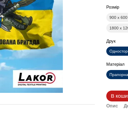
Розмір
900 х 60
1800 х 1
Друк
Одностор
Матеріал
Прапорна 
В коши
Опис
Д