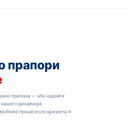
о прапори
е
зині прапорів — або надайте
 нашого дизайнера,
виробничі процеси узгоджуються