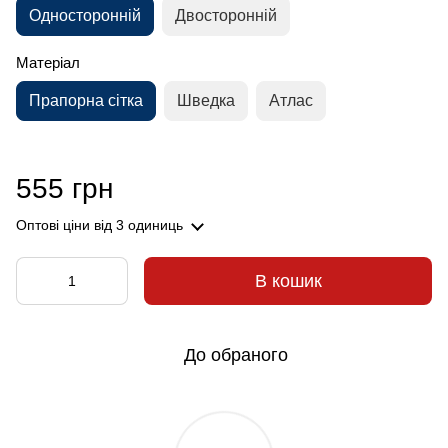
Односторонній
Двосторонній
Матеріал
Прапорна сітка
Шведка
Атлас
555 грн
Оптові ціни
від 3 одиниць
В кошик
До обраного