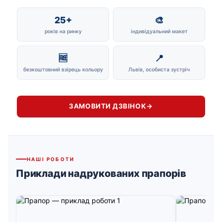
25+
🎨
років на ринку
індивідуальний макет
🆓
📍
безкоштовний взірець кольору
Львів, особиста зустріч
ЗАМОВИТИ ДЗВІНОК
→
НАШІ РОБОТИ
Приклади надрукованих прапорів