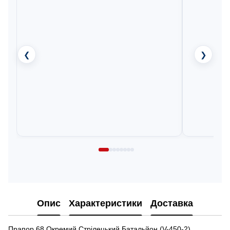
❮
❯
Опис
Характеристики
Доставка
Прапор 68 Окремий Стрілецький Батальйон (V-450-2)