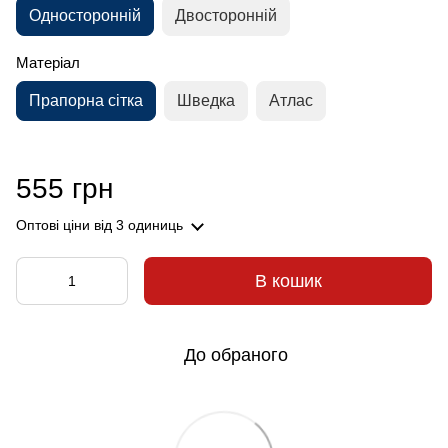
Односторонній
Двосторонній
Матеріал
Прапорна сітка
Шведка
Атлас
555 грн
Оптові ціни
від 3 одиниць
В кошик
До обраного