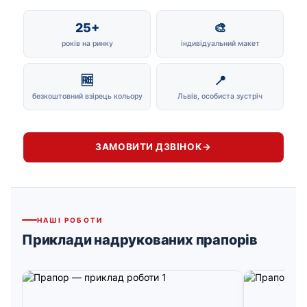
25+
🎨
років на ринку
індивідуальний макет
🆓
📍
безкоштовний взірець кольору
Львів, особиста зустріч
ЗАМОВИТИ ДЗВІНОК
→
НАШІ РОБОТИ
Приклади надрукованих прапорів