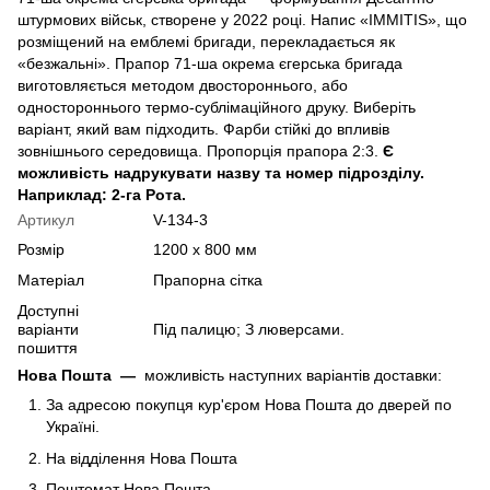
штурмових військ, створене у 2022 році. Напис «IMMITIS», що
розміщений на емблемі бригади, перекладається як
«безжальні». Прапор 71-ша окрема єгерська бригада
виготовляється методом двостороннього, або
одностороннього термо-сублімаційного друку. Виберіть
варіант, який вам підходить. Фарби стійкі до впливів
зовнішнього середовища. Пропорція прапора 2:3.
Є
можливість надрукувати назву та номер підрозділу.
Наприклад: 2-га Рота.
Артикул
V-134-3
Розмір
1200 х 800 мм
Матеріал
Прапорна сітка
Доступні
варіанти
Під палицю; З люверсами.
пошиття
Нова Пошта
—
можливість наступних варіантів доставки:
За адресою покупця кур'єром Нова Пошта до дверей по
Україні.
На відділення Нова Пошта
Поштомат Нова Пошта.