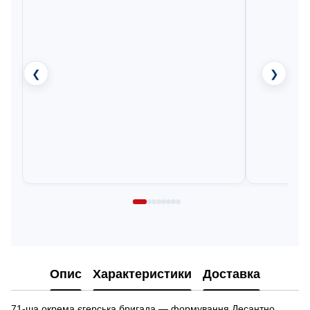
❮
❯
Опис
Характеристики
Доставка
71-ша окрема єгерська бригада — формування Десантно