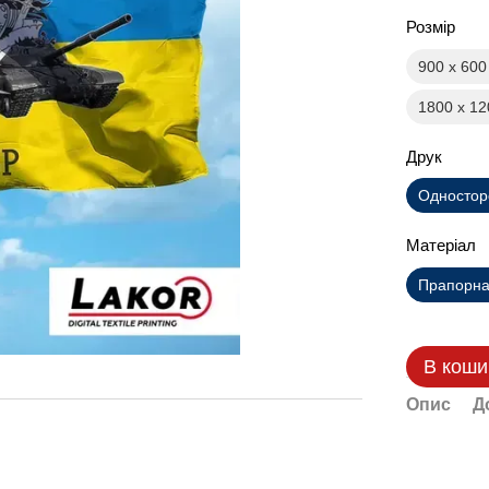
Розмір
900 х 60
1800 х 1
Друк
Одностор
Матеріал
Прапорна 
В коши
Опис
Д