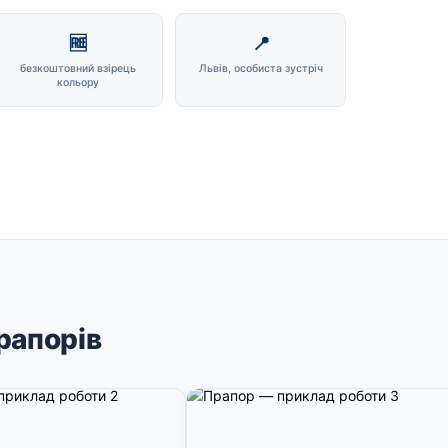
🆓
📍
безкоштовний взірець
Львів, особиста зустріч
кольору
рапорів