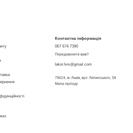
Контактна інформація
нету
067 674 7390
Передзвонити вам?
и
lakor.lviv@gmail.com
ставка
79024, м. Львів, вул. Липинського, 58
вернення
Мапа проїзду
фіденційності
ежах