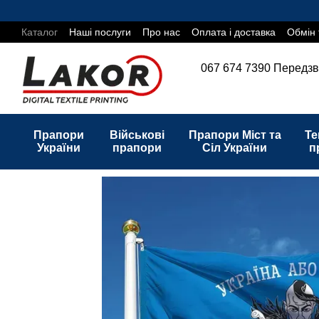
Перейти до основного контенту
Каталог
Наші послуги
Про нас
Оплата і доставка
Обмін 
067 674 7390
Передзв
Прапори
Військові
Прапори Міст та
Те
України
прапори
Сіл України
п