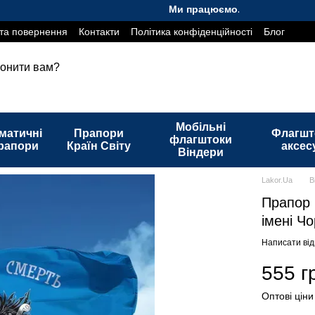
Ми працюємо. Все буде Україна!
та повернення
Контакти
Політика конфіденційності
Блог
онити вам?
Мобільні
матичні
Прапори
Флагшт
флагштоки
рапори
Країн Світу
аксес
Віндери
Lakor.Ua
В
Прапор 
імені Ч
Написати від
555 г
Оптові ціни