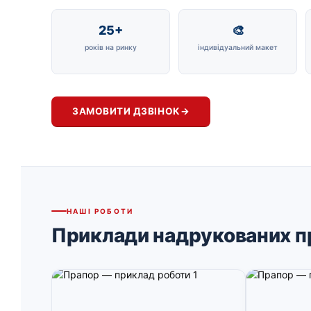
25+
🎨
років на ринку
індивідуальний макет
ЗАМОВИТИ ДЗВІНОК
→
НАШІ РОБОТИ
Приклади надрукованих п