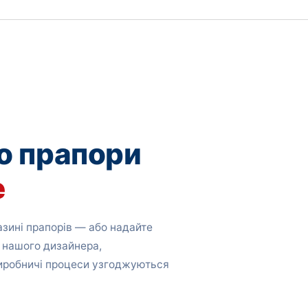
о прапори
е
зині прапорів — або надайте
 нашого дизайнера,
виробничі процеси узгоджуються