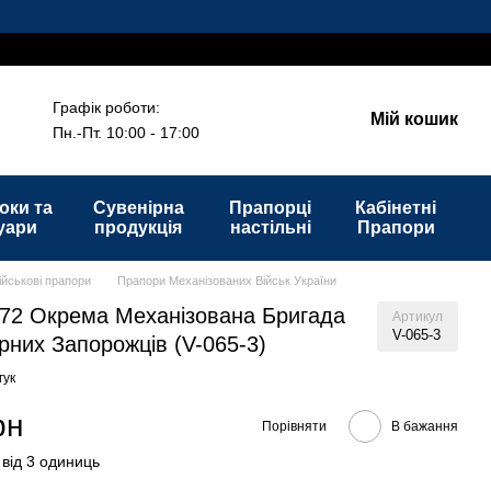
Графік роботи:
Мій кошик
Пн.-Пт. 10:00 - 17:00
оки та
Сувенірна
Прапорці
Кабінетні
уари
продукція
настільні
Прапори
ійськові прапори
Прапори Механізованих Військ України
72 Окрема Механізована Бригада
Артикул
V-065-3
орних Запорожців (V-065-3)
гук
рн
Порівняти
В бажання
 від 3 одиниць