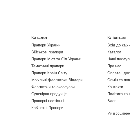
Каталог
Клієнтам
Прапори України
Вхід до кабі
Військові прапори
Каталог
Прапори Міст та Сіл України
Наші послуг
Тематичні прапори
Про нас
Прапори Країн Світу
Оплата і до
Мобільні флагштоки Віндери
Обмін та по
Флагштоки та аксесуари
Контакти
Сувенірна продукція
Політика кон
Прапорці настільні
Блог
Кабінетні Прапори
Ми в соцмер