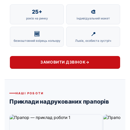
25+
🎨
років на ринку
індивідуальний макет
🆓
📍
безкоштовний взірець кольору
Львів, особиста зустріч
ЗАМОВИТИ ДЗВІНОК
→
НАШІ РОБОТИ
Приклади надрукованих прапорів