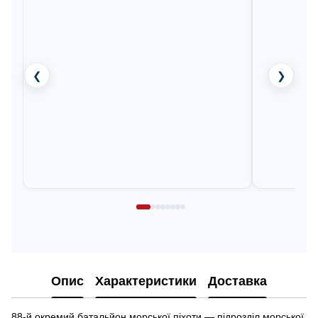
❮
❯
Опис
Характеристики
Доставка
88-й окремий батальйон морської піхоти — підрозділ морської