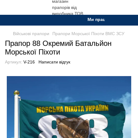
Ми працюємо. Все буде Ук
Військові прапори
Прапори Морської Піхоти ВМС ЗСУ
Прапор 88 Окремий Батальйон
Морської Піхоти
Артикул:
V-216
Написати відгук