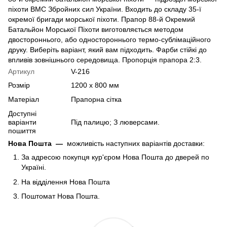
піхоти ВМС Збройних сил України. Входить до складу 35-ї
окремої бригади морської піхоти. Прапор 88-й Окремий
Батальйон Морської Піхоти виготовляється методом
двостороннього, або одностороннього термо-сублімаційного
друку. Виберіть варіант, який вам підходить. Фарби стійкі до
впливів зовнішнього середовища. Пропорція прапора 2:3.
Артикул
V-216
Розмір
1200 х 800 мм
Матеріал
Прапорна сітка
Доступні
варіанти
Під палицю; З люверсами.
пошиття
Нова Пошта
—
можливість наступних варіантів доставки:
За адресою покупця кур'єром Нова Пошта до дверей по
Україні.
На відділення Нова Пошта
Поштомат Нова Пошта.