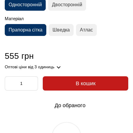
Односторонній
Двосторонній
Матеріал
Прапорна сітка
Шведка
Атлас
555 грн
Оптові ціни
від 3 одиниць
В кошик
До обраного