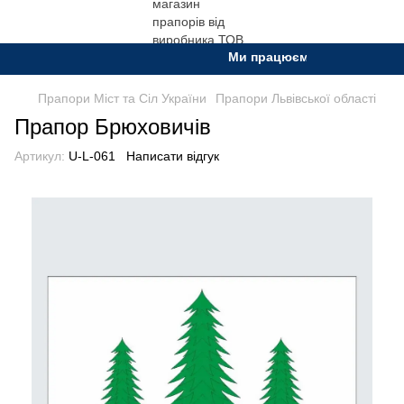
Ми працюємо. Все буде Украї
Прапори Міст та Сіл України
Прапори Львівської області
Прапор Брюховичів
Артикул:
U-L-061
Написати відгук