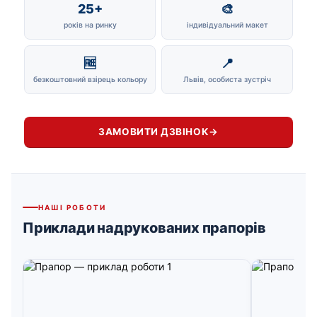
25+
🎨
років на ринку
індивідуальний макет
🆓
📍
безкоштовний взірець кольору
Львів, особиста зустріч
ЗАМОВИТИ ДЗВІНОК
→
НАШІ РОБОТИ
Приклади надрукованих прапорів