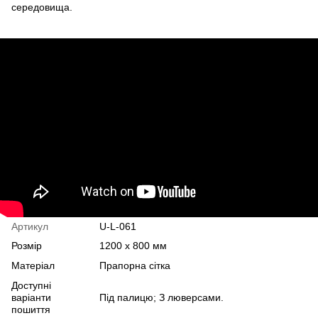
середовища.
Артикул
U-L-061
Розмір
1200 х 800 мм
Матеріал
Прапорна сітка
Доступні
варіанти
Під палицю; З люверсами.
пошиття