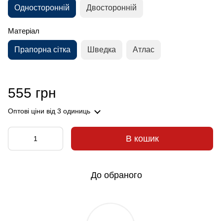
Односторонній
Двосторонній
Матеріал
Прапорна сітка
Шведка
Атлас
555 грн
Оптові ціни
від 3 одиниць
В кошик
До обраного