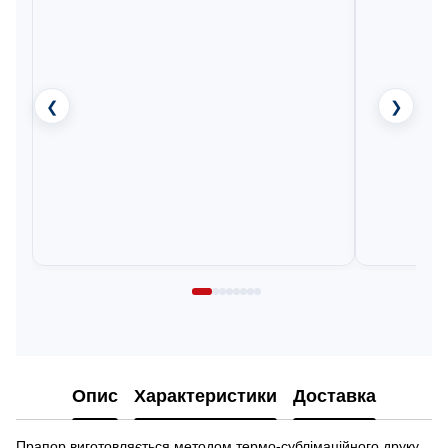
❮
❯
Опис
Характеристики
Доставка
Прапор виготовляється методом термо-сублімаційного друку.