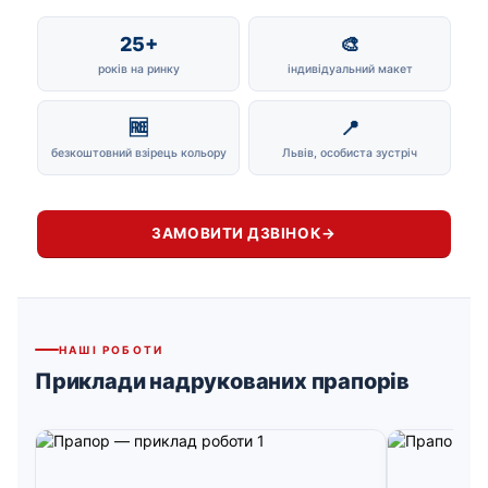
25+
🎨
років на ринку
індивідуальний макет
🆓
📍
безкоштовний взірець кольору
Львів, особиста зустріч
ЗАМОВИТИ ДЗВІНОК
→
НАШІ РОБОТИ
Приклади надрукованих прапорів