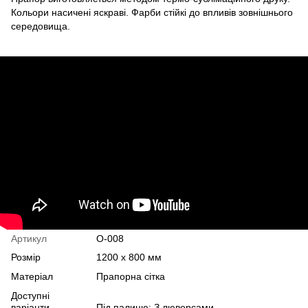
Кольори насичені яскраві. Фарби стійкі до впливів зовнішнього
середовища.
Артикул
О-008
Розмір
1200 х 800 мм
Матеріал
Прапорна сітка
Доступні
варіанти
Під палицю; З люверсами.