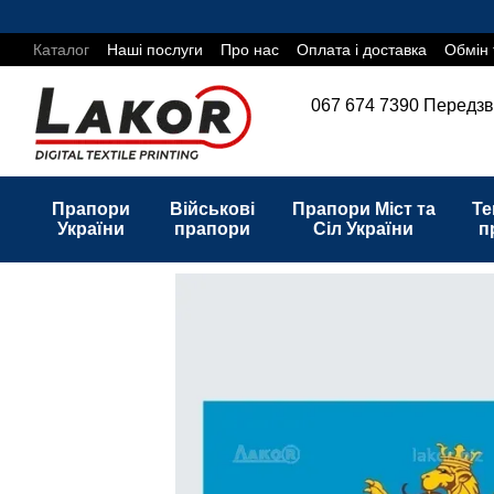
Перейти до основного контенту
Каталог
Наші послуги
Про нас
Оплата і доставка
Обмін 
067 674 7390
Передзв
Прапори
Військові
Прапори Міст та
Те
України
прапори
Сіл України
п