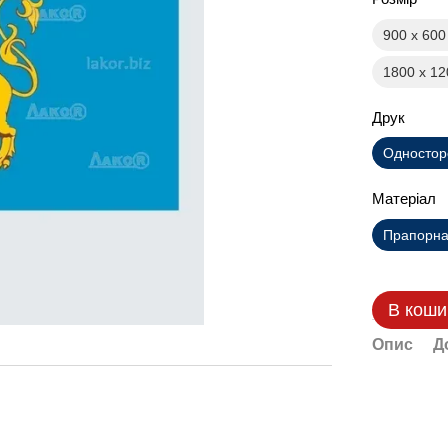
900 х 60
1800 х 1
Друк
Одностор
Матеріал
Прапорна 
В коши
Опис
Д