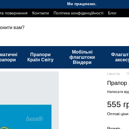
Ми працюємо. Все буде Україна!
та повернення
Контакти
Політика конфіденційності
Блог
онити вам?
Мобільні
матичні
Прапори
Флагшт
флагштоки
рапори
Країн Світу
аксес
Віндери
Lakor.Ua
П
Прапор 
Написати від
555 г
Оптові ціни
Розмір