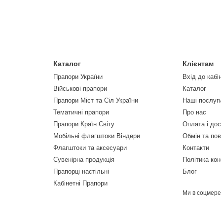
Каталог
Клієнтам
Прапори України
Вхід до кабі
Військові прапори
Каталог
Прапори Міст та Сіл України
Наші послуг
Тематичні прапори
Про нас
Прапори Країн Світу
Оплата і до
Мобільні флагштоки Віндери
Обмін та по
Флагштоки та аксесуари
Контакти
Сувенірна продукція
Політика кон
Прапорці настільні
Блог
Кабінетні Прапори
Ми в соцмер