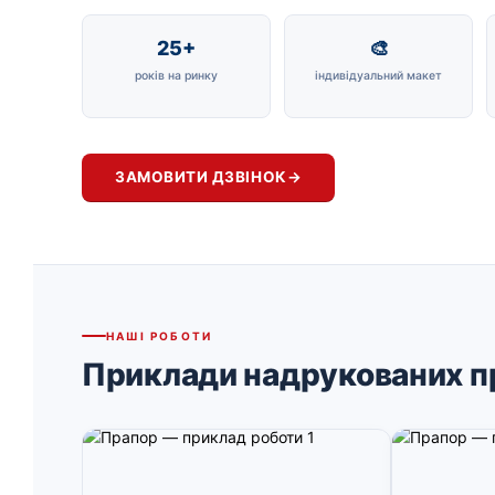
25+
🎨
років на ринку
індивідуальний макет
ЗАМОВИТИ ДЗВІНОК
→
НАШІ РОБОТИ
Приклади надрукованих п