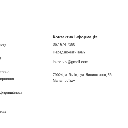
Контактна інформація
нету
067 674 7390
Передзвонити вам?
и
lakor.lviv@gmail.com
ставка
79024, м. Львів, вул. Липинського, 58
вернення
Мапа проїзду
фіденційності
ежах