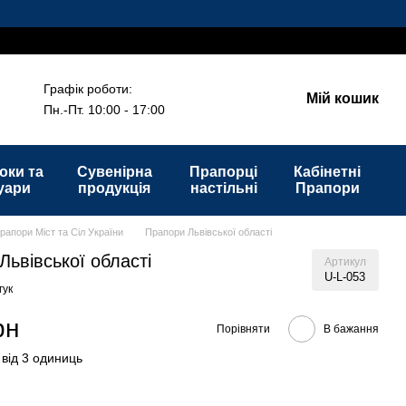
Графік роботи:
Мій кошик
Пн.-Пт. 10:00 - 17:00
оки та
Сувенірна
Прапорці
Кабінетні
уари
продукція
настільні
Прапори
рапори Міст та Сіл України
Прапори Львівської області
Львівської області
Артикул
U-L-053
гук
рн
Порівняти
В бажання
 від 3 одиниць