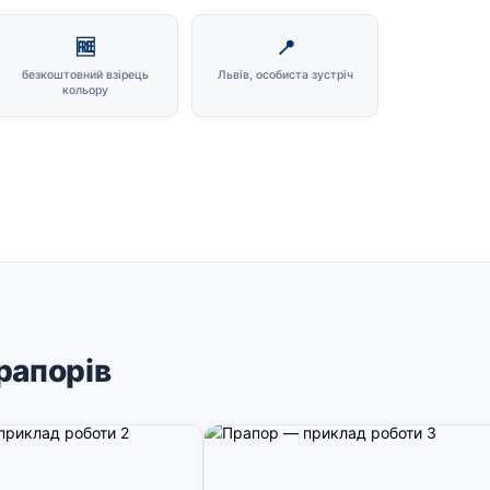
🆓
📍
безкоштовний взірець
Львів, особиста зустріч
кольору
рапорів