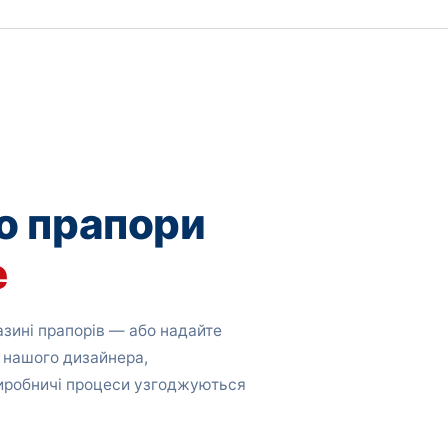
о прапори
е
зині прапорів — або надайте
 нашого дизайнера,
виробничі процеси узгоджуються