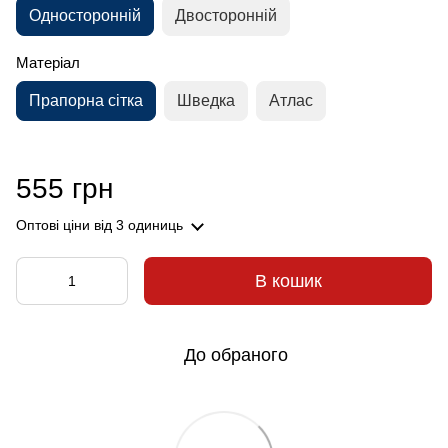
Односторонній
Двосторонній
Матеріал
Прапорна сітка
Шведка
Атлас
555 грн
Оптові ціни
від 3 одиниць
В кошик
До обраного