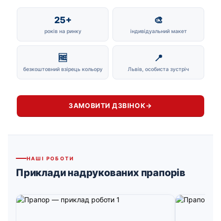
25+
🎨
років на ринку
індивідуальний макет
🆓
📍
безкоштовний взірець кольору
Львів, особиста зустріч
ЗАМОВИТИ ДЗВІНОК
→
НАШІ РОБОТИ
Приклади надрукованих прапорів