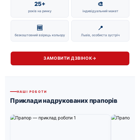
25+
🎨
років на ринку
індивідуальний макет
🆓
📍
безкоштовний взірець кольору
Львів, особиста зустріч
ЗАМОВИТИ ДЗВІНОК
→
НАШІ РОБОТИ
Приклади надрукованих прапорів