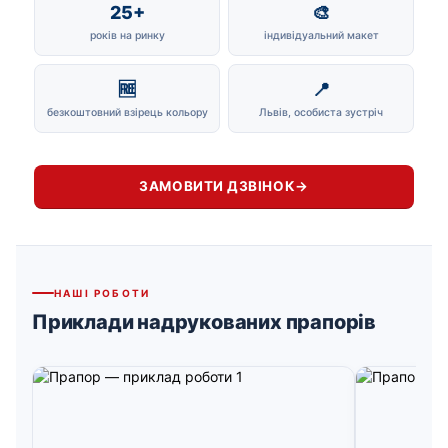
25+
🎨
років на ринку
індивідуальний макет
🆓
📍
безкоштовний взірець кольору
Львів, особиста зустріч
ЗАМОВИТИ ДЗВІНОК
→
НАШІ РОБОТИ
Приклади надрукованих прапорів