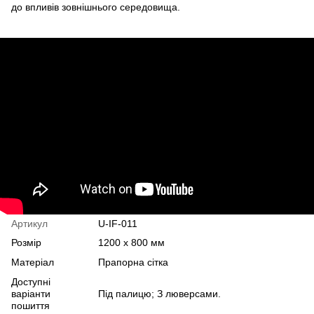
до впливів зовнішнього середовища.
Артикул
U-IF-011
Розмір
1200 х 800 мм
Матеріал
Прапорна сітка
Доступні
варіанти
Під палицю; З люверсами.
пошиття