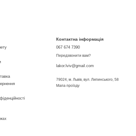
Контактна інформація
нету
067 674 7390
Передзвонити вам?
и
lakor.lviv@gmail.com
ставка
79024, м. Львів, вул. Липинського, 58
вернення
Мапа проїзду
фіденційності
ежах