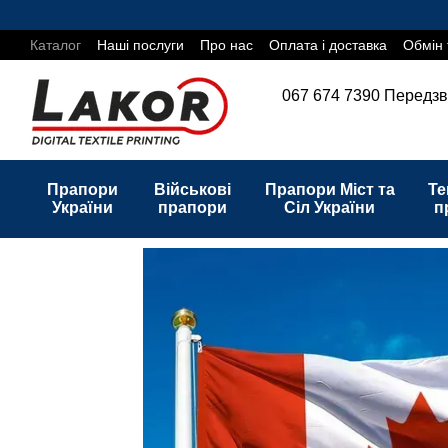
Перейти до основного контенту
Каталог
Наші послуги
Про нас
Оплата і доставка
Обмін 
067 674 7390
Передзв
Прапори
Військові
Прапори Міст та
Те
України
прапори
Сіл України
п