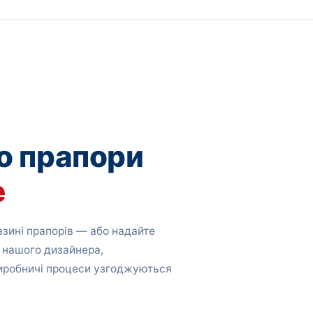
о прапори
е
зині прапорів — або надайте
 нашого дизайнера,
виробничі процеси узгоджуються