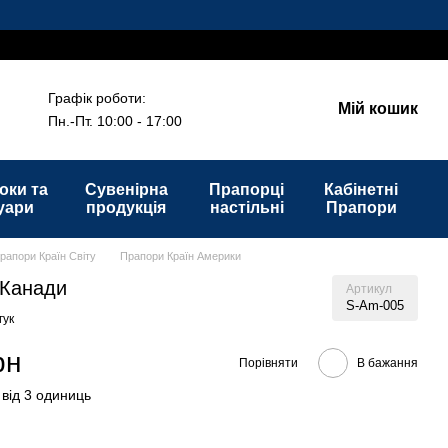
Графік роботи:
Мій кошик
Пн.-Пт. 10:00 - 17:00
оки та
Сувенірна
Прапорці
Кабінетні
уари
продукція
настільні
Прапори
рапори Країн Світу
Прапори Країн Америки
 Канади
Артикул
S-Am-005
гук
рн
Порівняти
В бажання
 від 3 одиниць