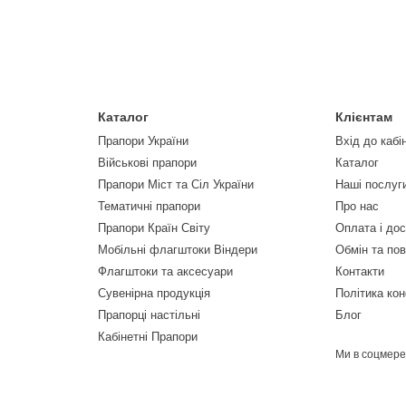
Каталог
Клієнтам
Прапори України
Вхід до кабі
Військові прапори
Каталог
Прапори Міст та Сіл України
Наші послуг
Тематичні прапори
Про нас
Прапори Країн Світу
Оплата і до
Мобільні флагштоки Віндери
Обмін та по
Флагштоки та аксесуари
Контакти
Сувенірна продукція
Політика кон
Прапорці настільні
Блог
Кабінетні Прапори
Ми в соцмер