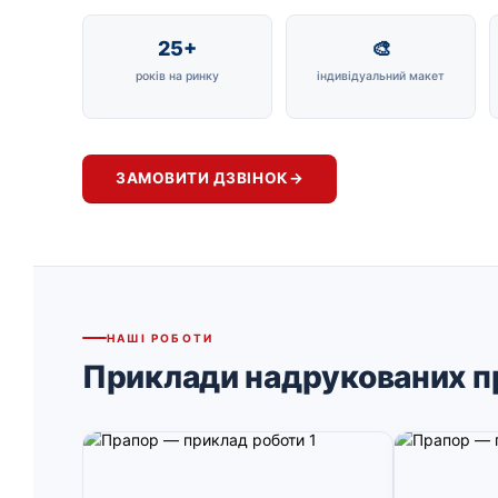
25+
🎨
років на ринку
індивідуальний макет
ЗАМОВИТИ ДЗВІНОК
→
НАШІ РОБОТИ
Приклади надрукованих п