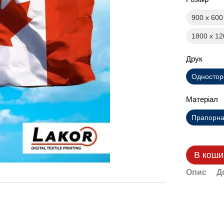
900 х 60
1800 х 1
Друк
Одностор
Матеріал
Прапорна 
В коши
Опис
Д