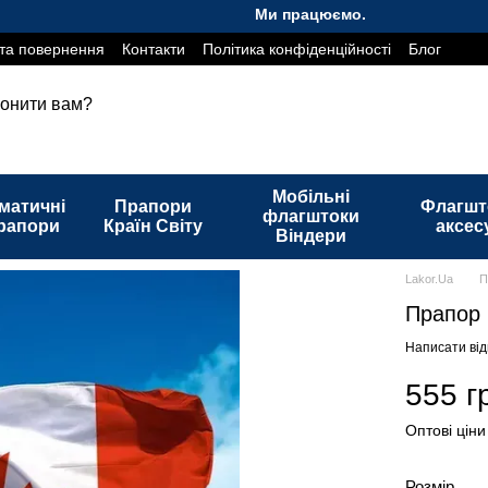
Ми працюємо. Все буде Україна!
та повернення
Контакти
Політика конфіденційності
Блог
онити вам?
Мобільні
матичні
Прапори
Флагшт
флагштоки
рапори
Країн Світу
аксес
Віндери
Lakor.Ua
П
Прапор
Написати від
555 г
Оптові ціни
Розмір