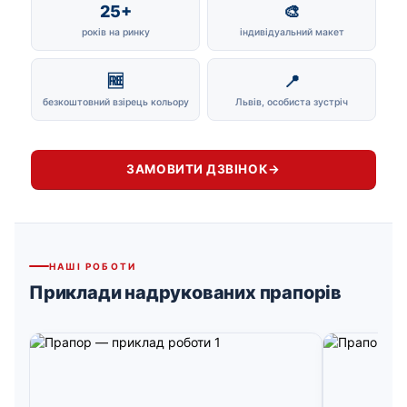
25+
🎨
років на ринку
індивідуальний макет
🆓
📍
безкоштовний взірець кольору
Львів, особиста зустріч
ЗАМОВИТИ ДЗВІНОК
→
НАШІ РОБОТИ
Приклади надрукованих прапорів