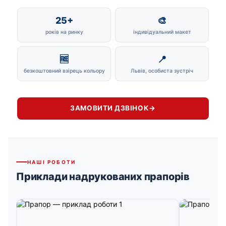
25+
🎨
років на ринку
індивідуальний макет
🆓
📍
безкоштовний взірець кольору
Львів, особиста зустріч
ЗАМОВИТИ ДЗВІНОК
→
НАШІ РОБОТИ
Приклади надрукованих прапорів