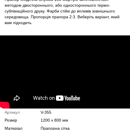
методом двостороннього, або одностороннього термо-
сублімаційного друку. Фарби стійкі до впливів зовнішнього
середовища. Пропорція прапора 2:3. Виберіть варіант, який
вам підходить.
Артикул
V-355
Розмір
1200 х 800 мм
Матеріал
Прапорна сітка