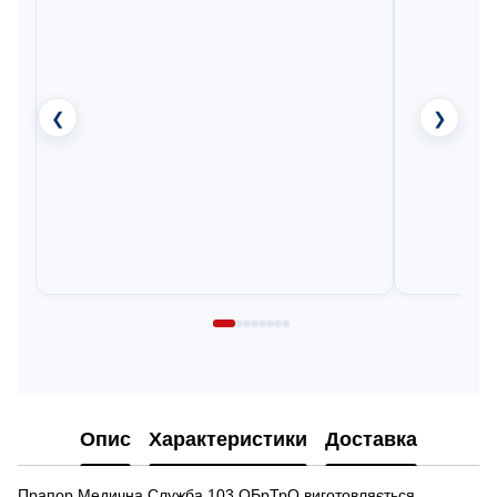
❮
❯
Опис
Характеристики
Доставка
Прапор Медична Служба 103 ОБрТрО виготовляється