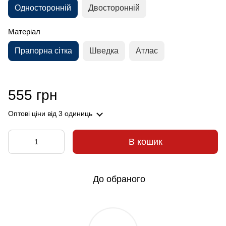
Односторонній
Двосторонній
Матеріал
Прапорна сітка
Шведка
Атлас
555 грн
Оптові ціни
від 3 одиниць
В кошик
До обраного