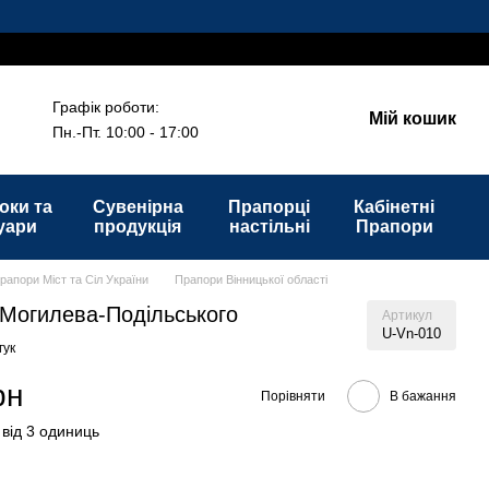
Графік роботи:
Мій кошик
Пн.-Пт. 10:00 - 17:00
оки та
Сувенірна
Прапорці
Кабінетні
уари
продукція
настільні
Прапори
рапори Міст та Сіл України
Прапори Вінницької області
Могилева-Подільського
Артикул
U-Vn-010
гук
рн
Порівняти
В бажання
 від 3 одиниць