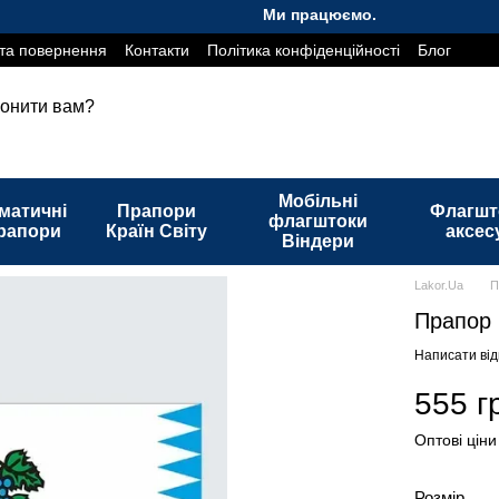
Ми працюємо. Все буде Україна!
та повернення
Контакти
Політика конфіденційності
Блог
онити вам?
Мобільні
матичні
Прапори
Флагшт
флагштоки
рапори
Країн Світу
аксес
Віндери
Lakor.Ua
П
Прапор 
Написати від
555 г
Оптові ціни
Розмір