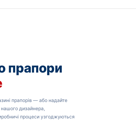
о прапори
е
зині прапорів — або надайте
 нашого дизайнера,
виробничі процеси узгоджуються