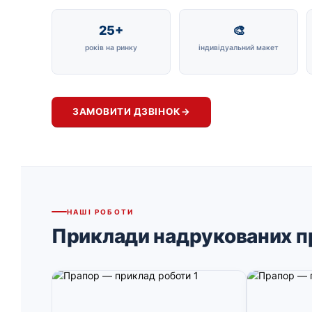
25+
🎨
років на ринку
індивідуальний макет
ЗАМОВИТИ ДЗВІНОК
→
НАШІ РОБОТИ
Приклади надрукованих п