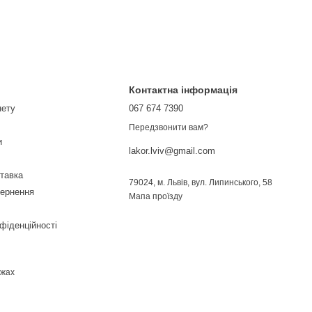
Контактна інформація
нету
067 674 7390
Передзвонити вам?
и
lakor.lviv@gmail.com
ставка
79024, м. Львів, вул. Липинського, 58
вернення
Мапа проїзду
фіденційності
ежах