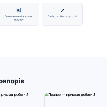
🆓
📍
безкоштовний взірець
Львів, особиста зустріч
кольору
рапорів