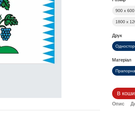
900 х 60
1800 х 1
Друк
Одностор
Матеріал
Прапорна 
В коши
Опис
Д