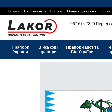
Перейти до основного контенту
Каталог
Наші послуги
Про нас
Оплата і доставка
Обмін 
067 674 7390
Передзв
Прапори
Військові
Прапори Міст та
Те
України
прапори
Сіл України
п