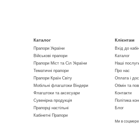
Каталог
Клієнтам
Прапори України
Вхід до кабі
Військові прапори
Каталог
Прапори Міст та Сіл України
Наші послуг
Тематичні прапори
Про нас
Прапори Країн Світу
Оплата і до
Мобільні флагштоки Віндери
Обмін та по
Флагштоки та аксесуари
Контакти
Сувенірна продукція
Політика кон
Прапорці настільні
Блог
Кабінетні Прапори
Ми в соцмер