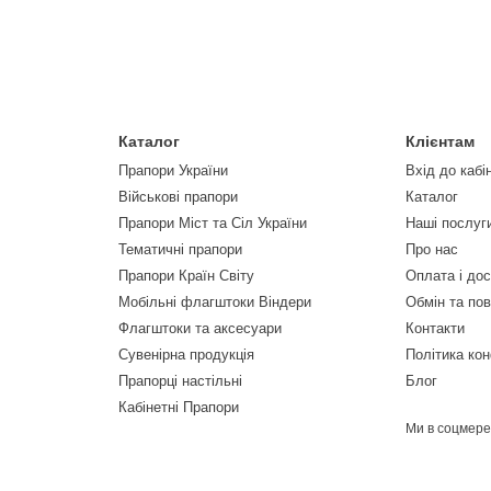
Каталог
Клієнтам
Прапори України
Вхід до кабі
Військові прапори
Каталог
Прапори Міст та Сіл України
Наші послуг
Тематичні прапори
Про нас
Прапори Країн Світу
Оплата і до
Мобільні флагштоки Віндери
Обмін та по
Флагштоки та аксесуари
Контакти
Сувенірна продукція
Політика кон
Прапорці настільні
Блог
Кабінетні Прапори
Ми в соцмер