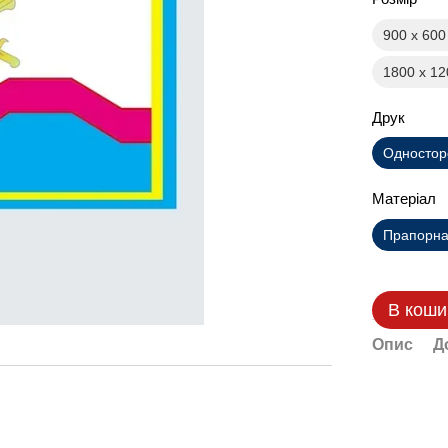
900 х 60
1800 х 1
Друк
Одностор
Матеріал
Прапорна 
В коши
Опис
Д