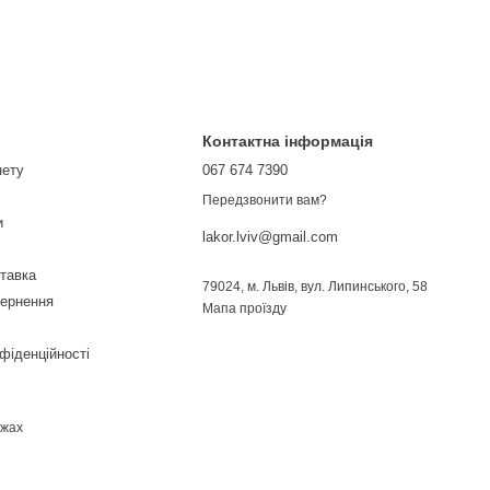
Контактна інформація
нету
067 674 7390
Передзвонити вам?
и
lakor.lviv@gmail.com
ставка
79024, м. Львів, вул. Липинського, 58
вернення
Мапа проїзду
фіденційності
ежах