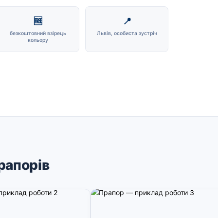
🆓
📍
безкоштовний взірець
Львів, особиста зустріч
кольору
рапорів