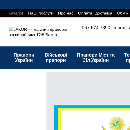
Перейти до основного контенту
Каталог
Наші послуги
Про нас
Оплата і доставка
Обмін 
067 674 7390
Передзв
Прапори
Військові
Прапори Міст та
Те
України
прапори
Сіл України
п