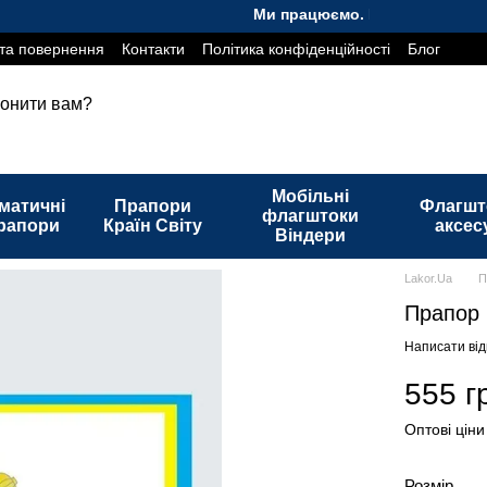
Ми працюємо. Все буде Україна!
та повернення
Контакти
Політика конфіденційності
Блог
онити вам?
Мобільні
матичні
Прапори
Флагшт
флагштоки
рапори
Країн Світу
аксес
Віндери
Lakor.Ua
П
Прапор 
Написати від
555 г
Оптові ціни
Розмір