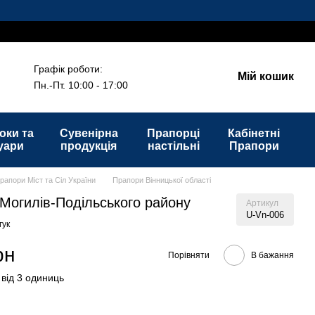
Графік роботи:
Мій кошик
Пн.-Пт. 10:00 - 17:00
оки та
Сувенірна
Прапорці
Кабінетні
уари
продукція
настільні
Прапори
рапори Міст та Сіл України
Прапори Вінницької області
Могилів-Подільського району
Артикул
U-Vn-006
гук
рн
Порівняти
В бажання
 від 3 одиниць