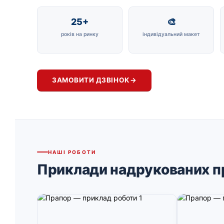
25+
🎨
років на ринку
індивідуальний макет
ЗАМОВИТИ ДЗВІНОК
→
НАШІ РОБОТИ
Приклади надрукованих п