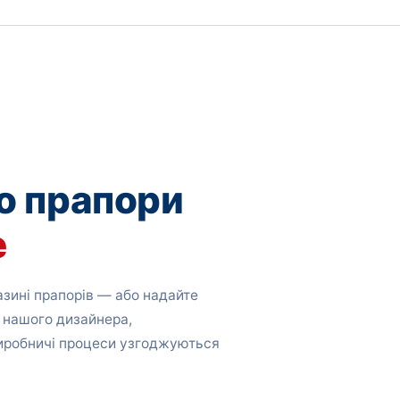
о прапори
е
зині прапорів — або надайте
 нашого дизайнера,
виробничі процеси узгоджуються