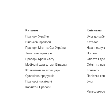
Каталог
Клієнтам
Прапори України
Вхід до кабі
Військові прапори
Каталог
Прапори Міст та Сіл України
Наші послуг
Тематичні прапори
Про нас
Прапори Країн Світу
Оплата і до
Мобільні флагштоки Віндери
Обмін та по
Флагштоки та аксесуари
Контакти
Сувенірна продукція
Політика кон
Прапорці настільні
Блог
Кабінетні Прапори
Ми в соцмер