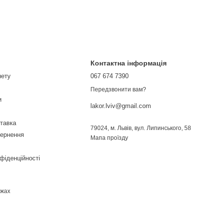
Контактна інформація
нету
067 674 7390
Передзвонити вам?
и
lakor.lviv@gmail.com
ставка
79024, м. Львів, вул. Липинського, 58
вернення
Мапа проїзду
фіденційності
ежах