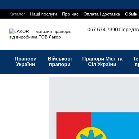
Перейти до основного контенту
Каталог
Наші послуги
Про нас
Оплата і доставка
Обмін 
067 674 7390
Передзв
Прапори
Військові
Прапори Міст та
Те
України
прапори
Сіл України
п