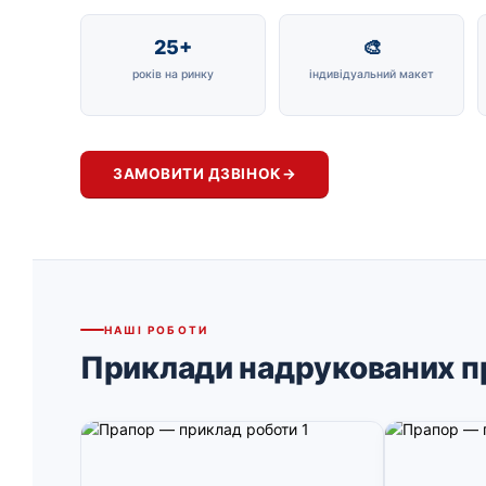
25+
🎨
років на ринку
індивідуальний макет
ЗАМОВИТИ ДЗВІНОК
→
НАШІ РОБОТИ
Приклади надрукованих п