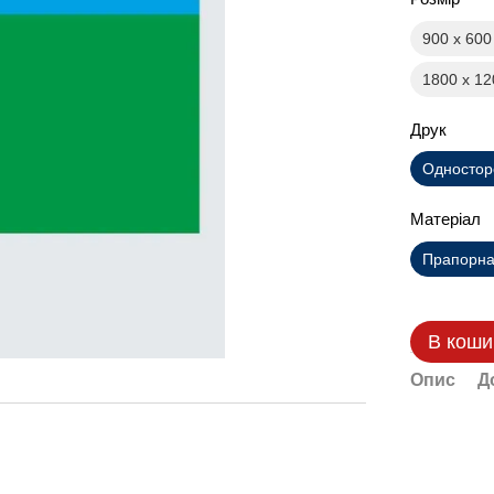
900 х 60
1800 х 1
Друк
Одностор
Матеріал
Прапорна 
В коши
Опис
Д