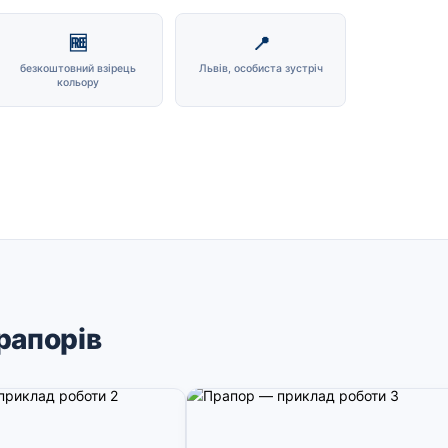
🆓
📍
безкоштовний взірець
Львів, особиста зустріч
кольору
рапорів