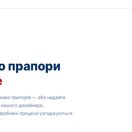
о прапори
е
зині прапорів — або надайте
 нашого дизайнера,
виробничі процеси узгоджуються