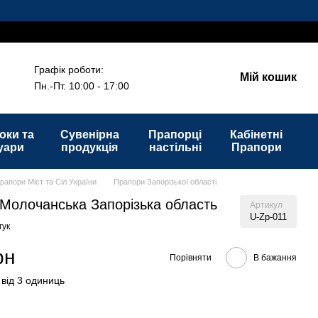
Графік роботи:
Мій кошик
Пн.-Пт. 10:00 - 17:00
оки та
Сувенірна
Прапорці
Кабінетні
уари
продукція
настільні
Прапори
рапори Міст та Сіл України
Прапори Запорізької області
Молочанська Запорізька область
Артикул
U-Zp-011
гук
рн
Порівняти
В бажання
 від 3 одиниць