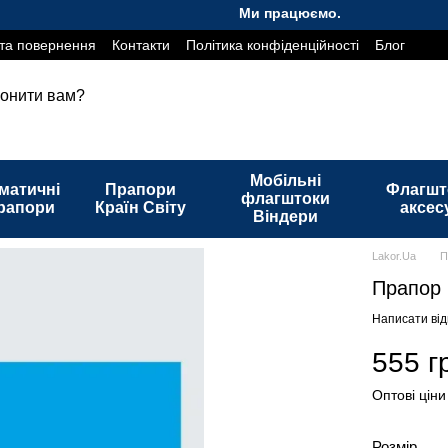
Ми працюємо. Все буде Україна!
та повернення
Контакти
Політика конфіденційності
Блог
онити вам?
Мобільні
матичні
Прапори
Флагшт
флагштоки
рапори
Країн Світу
аксес
Віндери
Lakor.Ua
П
Прапор 
Написати від
555 г
Оптові ціни
Розмір